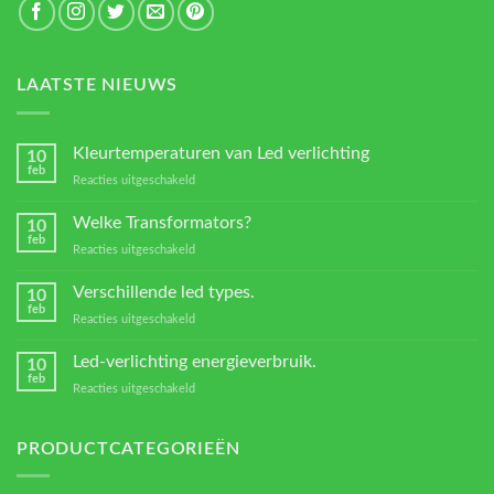
LAATSTE NIEUWS
Kleurtemperaturen van Led verlichting
10
feb
voor
Reacties uitgeschakeld
Kleurtemperaturen
van
Welke Transformators?
10
Led
feb
voor
Reacties uitgeschakeld
verlichting
Welke
Transformators?
Verschillende led types.
10
feb
voor
Reacties uitgeschakeld
Verschillende
led
Led-verlichting energieverbruik.
10
types.
feb
voor
Reacties uitgeschakeld
Led-
verlichting
energieverbruik.
PRODUCTCATEGORIEËN