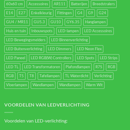
60x60 cm
Accessoires
AR111
Batterijen
Breedstralers
E14
E27
Enkelkleurig
Fittingen
G4
G9
G24
GU4 / MR11
GU5.3
GU10
GY6.35
Hanglampen
Huis en tuin
Inbouwspots
LED-lampen
LED Accessoires
LED Bewegingsmelders
LED Binnenverlichting
LED Buitenverlichting
LED Dimmers
LED Neon Flex
LED Paneel
LED RGB(W) Controllers
LED Spots
LED Strips
LED TL
LED Transformatoren
Plafondlampen
R7S
RGB
RGB
T5
T8
Tafellampen
TL Waterdicht
Verlichting
Vloerlampen
Wandlampen
Wandlampen
Warm Wit
VOORDELEN VAN LEDVERLICHTING
Voordelen van LED-verlichting: