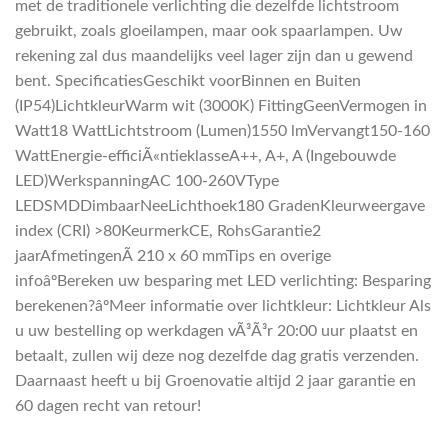
met de traditionele verlichting die dezelfde lichtstroom
gebruikt, zoals gloeilampen, maar ook spaarlampen. Uw
rekening zal dus maandelijks veel lager zijn dan u gewend
bent. SpecificatiesGeschikt voorBinnen en Buiten
(IP54)LichtkleurWarm wit (3000K) FittingGeenVermogen in
Watt18 WattLichtstroom (Lumen)1550 lmVervangt150-160
WattEnergie-efficiÃ«ntieklasseA++, A+, A (Ingebouwde
LED)WerkspanningAC 100-260VType
LEDSMDDimbaarNeeLichthoek180 GradenKleurweergave
index (CRI) >80KeurmerkCE, RohsGarantie2
jaarAfmetingenÃ 210 x 60 mmTips en overige
infoâºBereken uw besparing met LED verlichting: Besparing
berekenen?âºMeer informatie over lichtkleur: Lichtkleur Als
u uw bestelling op werkdagen vÃ³Ã³r 20:00 uur plaatst en
betaalt, zullen wij deze nog dezelfde dag gratis verzenden.
Daarnaast heeft u bij Groenovatie altijd 2 jaar garantie en
60 dagen recht van retour!