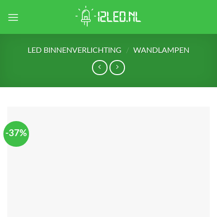
Skip
to
content
LED BINNENVERLICHTING
/
WANDLAMPEN
-37%