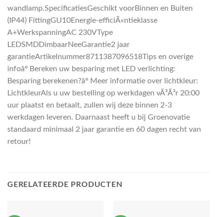
wandlamp.SpecificatiesGeschikt voorBinnen en Buiten
(IP44) FittingGU10Energie-efficiÃ«ntieklasse
A+WerkspanningAC 230VType
LEDSMDDimbaarNeeGarantie2 jaar
garantieArtikelnummer8711387096518Tips en overige
infoâº Bereken uw besparing met LED verlichting:
Besparing berekenen?âº Meer informatie over lichtkleur:
LichtkleurAls u uw bestelling op werkdagen vÃ³Ã³r 20:00
uur plaatst en betaalt, zullen wij deze binnen 2-3
werkdagen leveren. Daarnaast heeft u bij Groenovatie
standaard minimaal 2 jaar garantie en 60 dagen recht van
retour!
GERELATEERDE PRODUCTEN