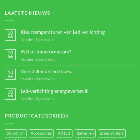
LAATSTE NIEUWS
Kleurtemperaturen van Led verlichting
10
feb
voor
Reacties uitgeschakeld
Kleurtemperaturen
van
Welke Transformators?
10
Led
feb
voor
Reacties uitgeschakeld
verlichting
Welke
Transformators?
Verschillende led types.
10
feb
voor
Reacties uitgeschakeld
Verschillende
led
Led-verlichting energieverbruik.
10
types.
feb
voor
Reacties uitgeschakeld
Led-
verlichting
energieverbruik.
PRODUCTCATEGORIEËN
60x60 cm
Accessoires
AR111
Batterijen
Breedstralers