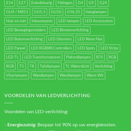
E14
E27
Enkelkleurig
Fittingen
G4
G9
G24
GU4 / MR11
GU5.3
GU10
GY6.35
Hanglampen
Huis en tuin
Inbouwspots
LED-lampen
LED Accessoires
LED Bewegingsmelders
LED Binnenverlichting
LED Buitenverlichting
LED Dimmers
LED Neon Flex
LED Paneel
LED RGB(W) Controllers
LED Spots
LED Strips
LED TL
LED Transformatoren
Plafondlampen
R7S
RGB
RGB
T5
T8
Tafellampen
TL Waterdicht
Verlichting
Vloerlampen
Wandlampen
Wandlampen
Warm Wit
VOORDELEN VAN LEDVERLICHTING
Voordelen van LED-verlichting:
-
Energiezuinig
: Bespaar tot 90% op uw energiekosten.