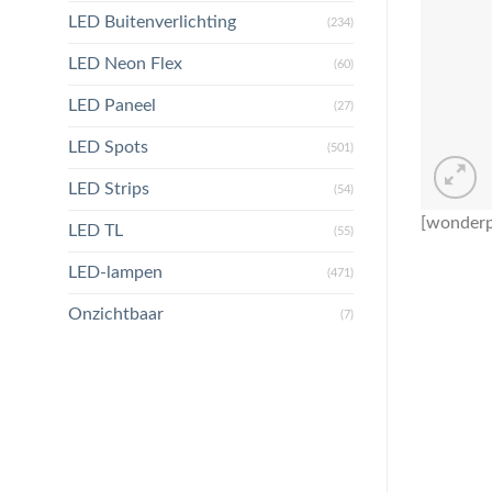
LED Buitenverlichting
(234)
LED Neon Flex
(60)
LED Paneel
(27)
LED Spots
(501)
LED Strips
(54)
[wonderp
LED TL
(55)
LED-lampen
(471)
Onzichtbaar
(7)