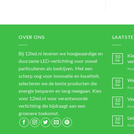
OVER ONS
LAATSTE
Bij 12led.nl leveren we hoogwaardige en
Kl
10
duurzame LED-verlichting voor zowel
feb
ver
particulieren als bedrijven. Met een
Reac
scherp oog voor innovatie en kwaliteit,
We
10
selecteren we de beste producten die
feb
Reac
energie besparen en lang meegaan. Kies
voor 12led.nl voor verantwoorde
Ver
10
feb
verlichting die bijdraagt aan een
Reac
groenere toekomst.
Led
10
feb
Reac