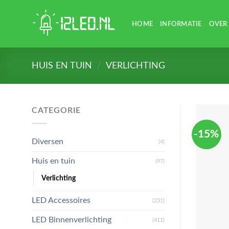
Skip
to
HOME
INFORMATIE
OVER
content
HUIS EN TUIN
/
VERLICHTING
CATEGORIE
-15%
Diversen
(4)
Huis en tuin
(97)
Verlichting
LED Accessoires
(231)
LED Binnenverlichting
(411)