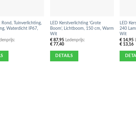
Rond, Tuinverlichting,
LED Kerstverlichting ‘Grote
LED Kers
ng, Waterdicht IP67,
Boom’, Lichtboom, 150 cm, Warm
240 Lamp
Wit
Wit
enprijs:
€
87,95
Ledenprijs:
€
14,95
L
€
77,40
€
13,16
LS
DETAILS
DETA