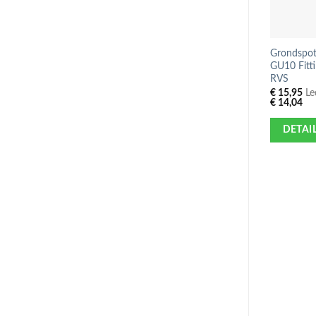
Grondspot 
GU10 Fitti
RVS
€
15,95
Led
€
14,04
DETAI