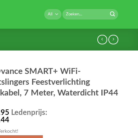
Zoeken
naar:
vance SMART+ WiFi-
tslingers Feestverlichting
kkabel, 7 Meter, Waterdicht IP44
,95
Ledenprijs:
,44
erkocht!