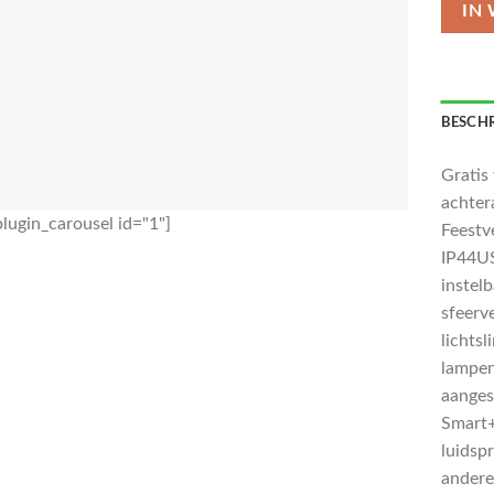
IN
BESCHR
Gratis
achter
lugin_carousel id="1"]
Feestv
IP44US
instelb
sfeerve
lichts
lampen
aange
Smart+
luidsp
andere