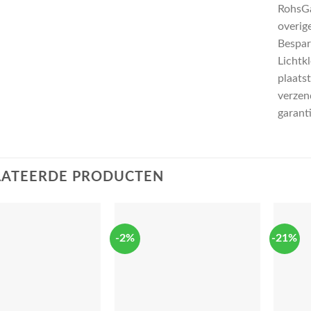
RohsGa
overig
Bespar
Lichtk
plaatst
verzend
garant
LATEERDE PRODUCTEN
-2%
-21%