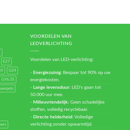
VOORDELEN VAN
LEDVERLICHTING
1
Voordelen van LED-verlichting:
E27
G9
G24
-
Energiezuinig
: Bespaar tot 90% op uw
energiekosten.
GY6.35
-
Lange levensduur
: LED's gaan tot
ouwspots
50.000 uur mee.
-
Milieuvriendelijk
: Geen schadelijke
stoffen, volledig recyclebaar.
-
Directe helderheid
: Volledige
verlichting zonder opwarmtijd.
ers