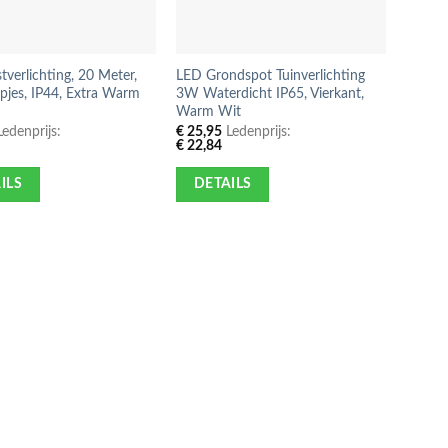
tverlichting, 20 Meter,
LED Grondspot Tuinverlichting
jes, IP44, Extra Warm
3W Waterdicht IP65, Vierkant,
Warm Wit
edenprijs:
€
25,95
Ledenprijs:
€
22,84
ILS
DETAILS
LED Tu
Bewegi
IP44, 
€
46,9
€
41,3
DE