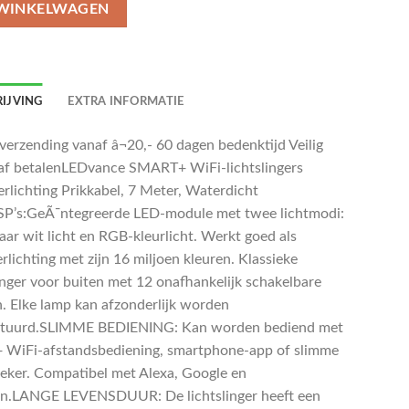
 WINKELWAGEN
IJVING
EXTRA INFORMATIE
 verzending vanaf â¬20,- 60 dagen bedenktijd Veilig
af betalenLEDvance SMART+ WiFi-lichtslingers
erlichting Prikkabel, 7 Meter, Waterdicht
P’s:GeÃ¯ntegreerde LED-module met twee lichtmodi:
aar wit licht en RGB-kleurlicht. Werkt goed als
rlichting met zijn 16 miljoen kleuren. Klassieke
linger voor buiten met 12 onafhankelijk schakelbare
. Elke lamp kan afzonderlijk worden
stuurd.SLIMME BEDIENING: Kan worden bediend met
 WiFi-afstandsbediening, smartphone-app of slimme
reker. Compatibel met Alexa, Google en
n.LANGE LEVENSDUUR: De lichtslinger heeft een