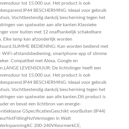
levensduur tot 15.000 uur. Het product is ook
ebesparend.IP44 BESCHERMING: Ideaal voor gebruik
shuis. Vochtbestendig dankzij bescherming tegen het
dringen van spatwater aan alle kanten.Klassieke
linger voor buiten met 12 onafhankelijk schakelbare
. Elke lamp kan afzonderlijk worden
stuurd.SLIMME BEDIENING: Kan worden bediend met
 WiFi-afstandsbediening, smartphone-app of slimme
reker. Compatibel met Alexa, Google en
n.LANGE LEVENSDUUR: De lichtslinger heeft een
levensduur tot 15.000 uur. Het product is ook
ebesparend.IP44 BESCHERMING: Ideaal voor gebruik
shuis. Vochtbestendig dankzij bescherming tegen het
dringen van spatwater aan alle kanten.Dit product is
uder en bevat een lichtbron van energie-
Ã«ntieklasse GSpecificatiesGeschikt voorBuiten (IP44)
leurNvtFittingNvtVermogen in Watt
erkspanningAC 200-240VKeurmerkCE,