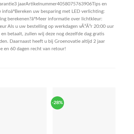
rantie3 jaarArtikelnummer4058075763906Tips en
e infoâºBereken uw besparing met LED verlichting:
ing berekenen?âºMeer informatie over lichtkleur:
leur Als u uw bestelling op werkdagen vÃ³Ã³r 20:00 uur
 en betaalt, zullen wij deze nog dezelfde dag gratis
en. Daarnaast heeft u bij Groenovatie altijd 2 jaar
ie en 60 dagen recht van retour!
-28%
-6%