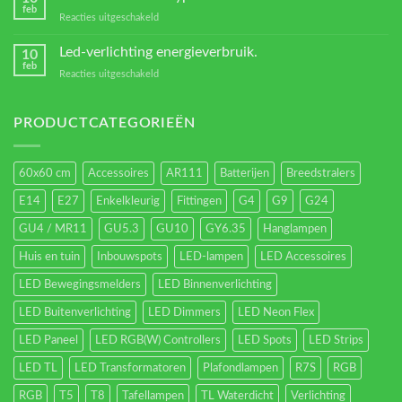
feb
voor
Reacties uitgeschakeld
Verschillende
led
Led-verlichting energieverbruik.
10
types.
feb
voor
Reacties uitgeschakeld
Led-
verlichting
energieverbruik.
PRODUCTCATEGORIEËN
60x60 cm
Accessoires
AR111
Batterijen
Breedstralers
E14
E27
Enkelkleurig
Fittingen
G4
G9
G24
GU4 / MR11
GU5.3
GU10
GY6.35
Hanglampen
Huis en tuin
Inbouwspots
LED-lampen
LED Accessoires
LED Bewegingsmelders
LED Binnenverlichting
LED Buitenverlichting
LED Dimmers
LED Neon Flex
LED Paneel
LED RGB(W) Controllers
LED Spots
LED Strips
LED TL
LED Transformatoren
Plafondlampen
R7S
RGB
RGB
T5
T8
Tafellampen
TL Waterdicht
Verlichting