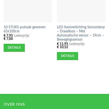
10 STUKS puinzak geweven
LED Kastverlichting Sensorlamp
65x100cm
– Draadloos – Met
Automatische sensor – 19cm –
€
7,95
Ledenprijs:
€
7,00
Bewegingssensor
€
11,95
Ledenprijs:
€
10,52
DETAILS
DETAILS
OVER ONS