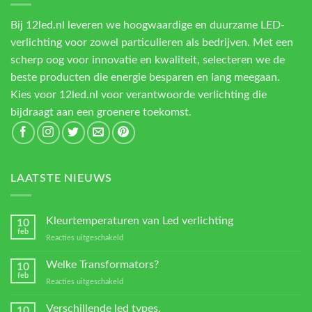
Bij 12led.nl leveren we hoogwaardige en duurzame LED-
verlichting voor zowel particulieren als bedrijven. Met een
scherp oog voor innovatie en kwaliteit, selecteren we de
beste producten die energie besparen en lang meegaan.
Kies voor 12led.nl voor verantwoorde verlichting die
bijdraagt aan een groenere toekomst.
LAATSTE NIEUWS
Kleurtemperaturen van Led verlichting
10
feb
voor
Reacties uitgeschakeld
Kleurtemperaturen
van
Welke Transformators?
10
Led
feb
voor
Reacties uitgeschakeld
verlichting
Welke
Transformators?
Verschillende led types.
10