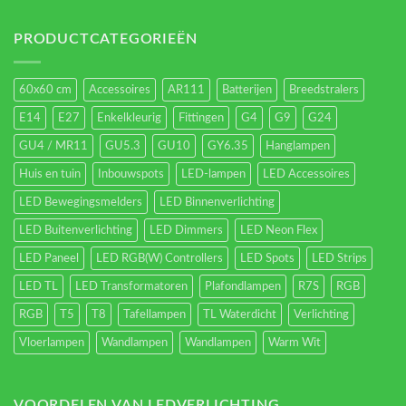
Led-
verlichting
energieverbruik.
PRODUCTCATEGORIEËN
60x60 cm
Accessoires
AR111
Batterijen
Breedstralers
E14
E27
Enkelkleurig
Fittingen
G4
G9
G24
GU4 / MR11
GU5.3
GU10
GY6.35
Hanglampen
Huis en tuin
Inbouwspots
LED-lampen
LED Accessoires
LED Bewegingsmelders
LED Binnenverlichting
LED Buitenverlichting
LED Dimmers
LED Neon Flex
LED Paneel
LED RGB(W) Controllers
LED Spots
LED Strips
LED TL
LED Transformatoren
Plafondlampen
R7S
RGB
RGB
T5
T8
Tafellampen
TL Waterdicht
Verlichting
Vloerlampen
Wandlampen
Wandlampen
Warm Wit
VOORDELEN VAN LEDVERLICHTING