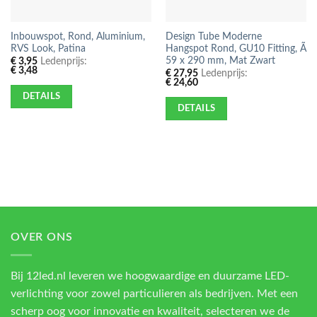
Inbouwspot, Rond, Aluminium,
Design Tube Moderne
RVS Look, Patina
Hangspot Rond, GU10 Fitting, Ã
59 x 290 mm, Mat Zwart
€
3,95
Ledenprijs:
€
3,48
€
27,95
Ledenprijs:
€
24,60
DETAILS
DETAILS
OVER ONS
Bij 12led.nl leveren we hoogwaardige en duurzame LED-
verlichting voor zowel particulieren als bedrijven. Met een
scherp oog voor innovatie en kwaliteit, selecteren we de