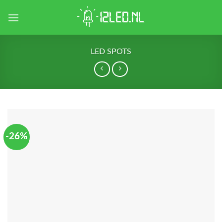
Skip
to
content
LED SPOTS
-26%