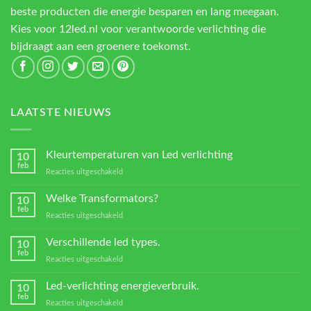
beste producten die energie besparen en lang meegaan.
Kies voor 12led.nl voor verantwoorde verlichting die
bijdraagt aan een groenere toekomst.
LAATSTE NIEUWS
Kleurtemperaturen van Led verlichting
10
feb
voor
Reacties uitgeschakeld
Kleurtemperaturen
van
Welke Transformators?
10
Led
feb
voor
Reacties uitgeschakeld
verlichting
Welke
Transformators?
Verschillende led types.
10
feb
voor
Reacties uitgeschakeld
Verschillende
led
Led-verlichting energieverbruik.
10
types.
feb
voor
Reacties uitgeschakeld