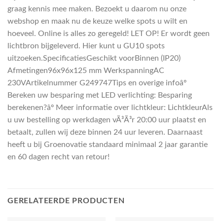
graag kennis mee maken. Bezoekt u daarom nu onze
webshop en maak nu de keuze welke spots u wilt en
hoeveel. Online is alles zo geregeld! LET OP! Er wordt geen
lichtbron bijgeleverd. Hier kunt u GU10 spots
uitzoeken.SpecificatiesGeschikt voorBinnen (IP20)
Afmetingen96x96x125 mm WerkspanningAC
230VArtikelnummer G249747Tips en overige infoâº
Bereken uw besparing met LED verlichting: Besparing
berekenen?âº Meer informatie over lichtkleur: LichtkleurAls
u uw bestelling op werkdagen vÃ³Ã³r 20:00 uur plaatst en
betaalt, zullen wij deze binnen 24 uur leveren. Daarnaast
heeft u bij Groenovatie standaard minimaal 2 jaar garantie
en 60 dagen recht van retour!
GERELATEERDE PRODUCTEN