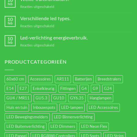
10
Led
feb
voor
Reacties uitgeschakeld
verlichting
Welke
Transformators?
Verschillende led types.
10
feb
voor
Reacties uitgeschakeld
Verschillende
led
Led-verlichting energieverbruik.
10
types.
feb
voor
Reacties uitgeschakeld
Led-
verlichting
energieverbruik.
PRODUCTCATEGORIEËN
60x60 cm
Accessoires
AR111
Batterijen
Breedstralers
E14
E27
Enkelkleurig
Fittingen
G4
G9
G24
GU4 / MR11
GU5.3
GU10
GY6.35
Hanglampen
Huis en tuin
Inbouwspots
LED-lampen
LED Accessoires
LED Bewegingsmelders
LED Binnenverlichting
LED Buitenverlichting
LED Dimmers
LED Neon Flex
LED Paneel
LED RGB(W) Controllers
LED Spots
LED Strips