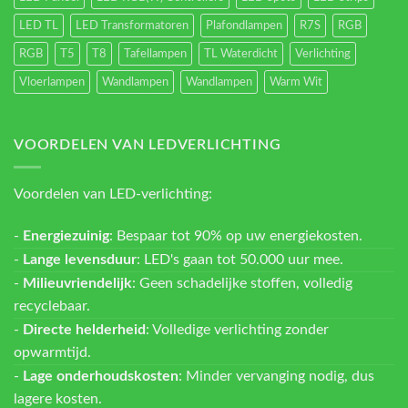
LED TL
LED Transformatoren
Plafondlampen
R7S
RGB
RGB
T5
T8
Tafellampen
TL Waterdicht
Verlichting
Vloerlampen
Wandlampen
Wandlampen
Warm Wit
VOORDELEN VAN LEDVERLICHTING
Voordelen van LED-verlichting:
-
Energiezuinig
: Bespaar tot 90% op uw energiekosten.
-
Lange levensduur
: LED's gaan tot 50.000 uur mee.
-
Milieuvriendelijk
: Geen schadelijke stoffen, volledig
recyclebaar.
-
Directe helderheid
: Volledige verlichting zonder
opwarmtijd.
-
Lage onderhoudskosten
: Minder vervanging nodig, dus
lagere kosten.