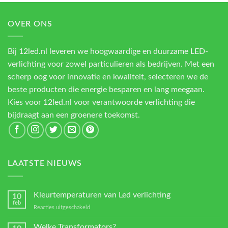
OVER ONS
Bij 12led.nl leveren we hoogwaardige en duurzame LED-
verlichting voor zowel particulieren als bedrijven. Met een
scherp oog voor innovatie en kwaliteit, selecteren we de
beste producten die energie besparen en lang meegaan.
Kies voor 12led.nl voor verantwoorde verlichting die
bijdraagt aan een groenere toekomst.
LAATSTE NIEUWS
Kleurtemperaturen van Led verlichting
10
feb
voor
Reacties uitgeschakeld
Kleurtemperaturen
van
Welke Transformators?