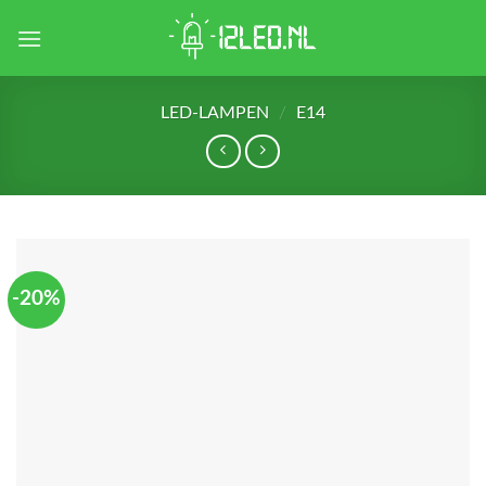
Skip
to
content
LED-LAMPEN
/
E14
-20%