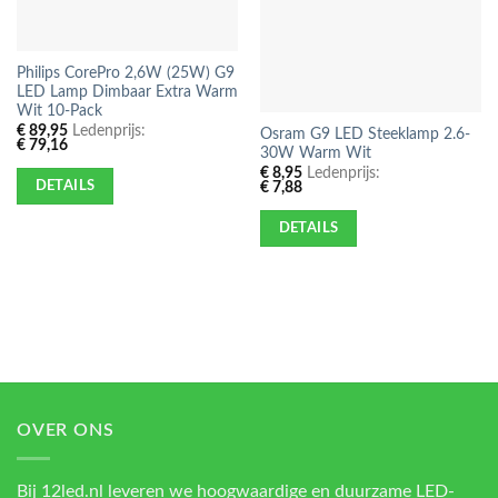
Philips CorePro 2,6W (25W) G9
LED Lamp Dimbaar Extra Warm
Wit 10-Pack
€
89,95
Ledenprijs:
Osram G9 LED Steeklamp 2.6-
€
79,16
30W Warm Wit
€
8,95
Ledenprijs:
DETAILS
€
7,88
DETAILS
OVER ONS
Bij 12led.nl leveren we hoogwaardige en duurzame LED-