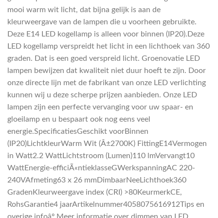
mooi warm wit licht, dat bijna gelijk is aan de
kleurweergave van de lampen die u voorheen gebruikte.
Deze E14 LED kogellamp is alleen voor binnen (IP20).Deze
LED kogellamp verspreidt het licht in een lichthoek van 360
graden. Dat is een goed verspreid licht. Groenovatie LED
lampen bewijzen dat kwaliteit niet duur hoeft te zijn. Door
onze directe lijn met de fabrikant van onze LED verlichting
kunnen wij u deze scherpe prijzen aanbieden. Onze LED
lampen zijn een perfecte vervanging voor uw spaar- en
gloeilamp en u bespaart ook nog eens veel
energie.SpecificatiesGeschikt voorBinnen
(IP20)LichtkleurWarm Wit (Â±2700K) FittingE14Vermogen
in Watt2.2 WattLichtstroom (Lumen)110 lmVervangt10
WattEnergie-efficiÃ«ntieklasseGWerkspanningAC 220-
240VAfmeting63 x 26 mmDimbaarNeeLichthoek360
GradenKleurweergave index (CRI) >80KeurmerkCE,
RohsGarantie4 jaarArtikelnummer4058075616912Tips en
overige infoâº Meer informatie over dimmen van LED