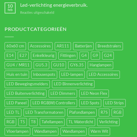
led
Led-verlichting energieverbruik.
10
types.
feb
voor
Reacties uitgeschakeld
Led-
verlichting
energieverbruik.
PRODUCTCATEGORIEËN
60x60 cm
Accessoires
AR111
Batterijen
Breedstralers
E14
E27
Enkelkleurig
Fittingen
G4
G9
G24
GU4 / MR11
GU5.3
GU10
GY6.35
Hanglampen
Huis en tuin
Inbouwspots
LED-lampen
LED Accessoires
LED Bewegingsmelders
LED Binnenverlichting
LED Buitenverlichting
LED Dimmers
LED Neon Flex
LED Paneel
LED RGB(W) Controllers
LED Spots
LED Strips
LED TL
LED Transformatoren
Plafondlampen
R7S
RGB
RGB
T5
T8
Tafellampen
TL Waterdicht
Verlichting
Vloerlampen
Wandlampen
Wandlampen
Warm Wit