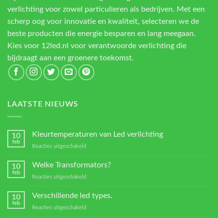
verlichting voor zowel particulieren als bedrijven. Met een
scherp oog voor innovatie en kwaliteit, selecteren we de
beste producten die energie besparen en lang meegaan.
Kies voor 12led.nl voor verantwoorde verlichting die
bijdraagt aan een groenere toekomst.
LAATSTE NIEUWS
Kleurtemperaturen van Led verlichting
10
feb
voor
Reacties uitgeschakeld
Kleurtemperaturen
van
Welke Transformators?
10
Led
feb
voor
Reacties uitgeschakeld
verlichting
Welke
Transformators?
Verschillende led types.
10
feb
voor
Reacties uitgeschakeld
Verschillende