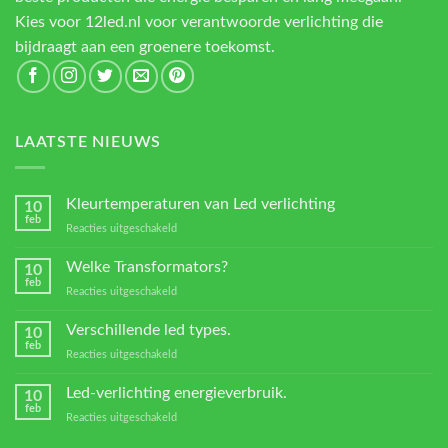
Kies voor 12led.nl voor verantwoorde verlichting die
bijdraagt aan een groenere toekomst.
LAATSTE NIEUWS
Kleurtemperaturen van Led verlichting
10
feb
voor
Reacties uitgeschakeld
Kleurtemperaturen
van
Welke Transformators?
10
Led
feb
voor
Reacties uitgeschakeld
verlichting
Welke
Transformators?
Verschillende led types.
10
feb
voor
Reacties uitgeschakeld
Verschillende
led
Led-verlichting energieverbruik.
10
types.
feb
voor
Reacties uitgeschakeld
Led-