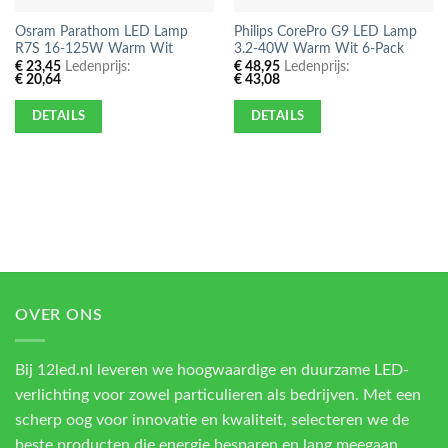
Osram Parathom LED Lamp
Philips CorePro G9 LED Lamp
R7S 16-125W Warm Wit
3.2-40W Warm Wit 6-Pack
€
23,45
Ledenprijs:
€
48,95
Ledenprijs:
€
20,64
€
43,08
DETAILS
DETAILS
OVER ONS
Bij 12led.nl leveren we hoogwaardige en duurzame LED-
verlichting voor zowel particulieren als bedrijven. Met een
scherp oog voor innovatie en kwaliteit, selecteren we de
beste producten die energie besparen en lang meegaan.