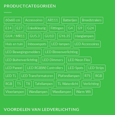
verlichting
energieverbruik.
PRODUCTCATEGORIEËN
60x60 cm
Accessoires
AR111
Batterijen
Breedstralers
E14
E27
Enkelkleurig
Fittingen
G4
G9
G24
GU4 / MR11
GU5.3
GU10
GY6.35
Hanglampen
Huis en tuin
Inbouwspots
LED-lampen
LED Accessoires
LED Bewegingsmelders
LED Binnenverlichting
LED Buitenverlichting
LED Dimmers
LED Neon Flex
LED Paneel
LED RGB(W) Controllers
LED Spots
LED Strips
LED TL
LED Transformatoren
Plafondlampen
R7S
RGB
RGB
T5
T8
Tafellampen
TL Waterdicht
Verlichting
Vloerlampen
Wandlampen
Wandlampen
Warm Wit
VOORDELEN VAN LEDVERLICHTING