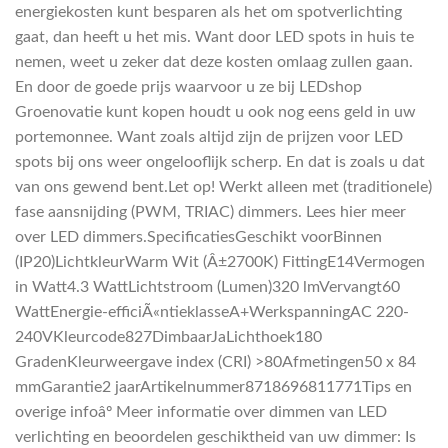
energiekosten kunt besparen als het om spotverlichting
gaat, dan heeft u het mis. Want door LED spots in huis te
nemen, weet u zeker dat deze kosten omlaag zullen gaan.
En door de goede prijs waarvoor u ze bij LEDshop
Groenovatie kunt kopen houdt u ook nog eens geld in uw
portemonnee. Want zoals altijd zijn de prijzen voor LED
spots bij ons weer ongelooflijk scherp. En dat is zoals u dat
van ons gewend bent.Let op! Werkt alleen met (traditionele)
fase aansnijding (PWM, TRIAC) dimmers. Lees hier meer
over LED dimmers.SpecificatiesGeschikt voorBinnen
(IP20)LichtkleurWarm Wit (Â±2700K) FittingE14Vermogen
in Watt4.3 WattLichtstroom (Lumen)320 lmVervangt60
WattEnergie-efficiÃ«ntieklasseA+WerkspanningAC 220-
240VKleurcode827DimbaarJaLichthoek180
GradenKleurweergave index (CRI) >80Afmetingen50 x 84
mmGarantie2 jaarArtikelnummer8718696811771Tips en
overige infoâº Meer informatie over dimmen van LED
verlichting en beoordelen geschiktheid van uw dimmer: Is