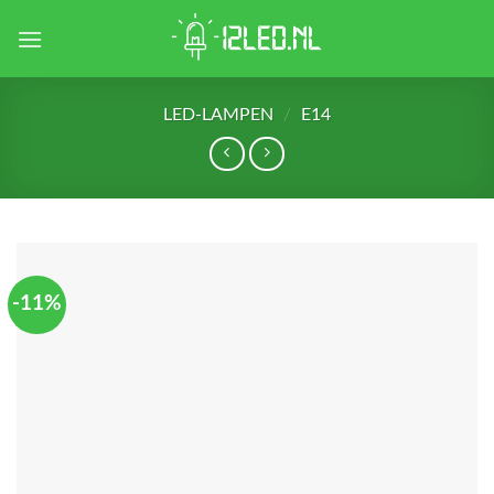
Skip
to
content
LED-LAMPEN
/
E14
-11%