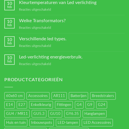
Kleurtemperaturen van Led verlichting
10
feb
voor
Reacties uitgeschakeld
Kleurtemperaturen
van
Welke Transformators?
10
Led
feb
voor
Reacties uitgeschakeld
verlichting
Welke
Transformators?
Verschillende led types.
10
feb
voor
Reacties uitgeschakeld
Verschillende
led
Led-verlichting energieverbruik.
10
types.
feb
voor
Reacties uitgeschakeld
Led-
verlichting
energieverbruik.
PRODUCTCATEGORIEËN
60x60 cm
Accessoires
AR111
Batterijen
Breedstralers
E14
E27
Enkelkleurig
Fittingen
G4
G9
G24
GU4 / MR11
GU5.3
GU10
GY6.35
Hanglampen
Huis en tuin
Inbouwspots
LED-lampen
LED Accessoires