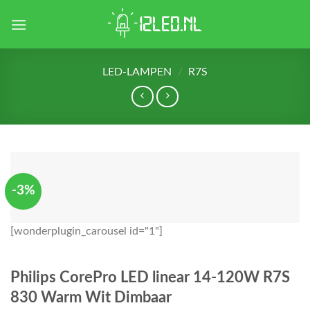
Skip
to
content
LED-LAMPEN
/
R7S
-3%
[wonderplugin_carousel id="1"]
Philips CorePro LED linear 14-120W R7S
830 Warm Wit Dimbaar