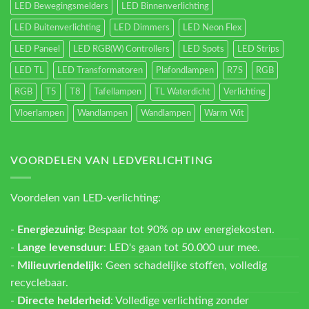
LED Bewegingsmelders
LED Binnenverlichting
LED Buitenverlichting
LED Dimmers
LED Neon Flex
LED Paneel
LED RGB(W) Controllers
LED Spots
LED Strips
LED TL
LED Transformatoren
Plafondlampen
R7S
RGB
RGB
T5
T8
Tafellampen
TL Waterdicht
Verlichting
Vloerlampen
Wandlampen
Wandlampen
Warm Wit
VOORDELEN VAN LEDVERLICHTING
Voordelen van LED-verlichting:
-
Energiezuinig
: Bespaar tot 90% op uw energiekosten.
-
Lange levensduur
: LED's gaan tot 50.000 uur mee.
-
Milieuvriendelijk
: Geen schadelijke stoffen, volledig
recyclebaar.
-
Directe helderheid
: Volledige verlichting zonder