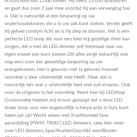
lichtstroom van 2.000 lumen. Hij heeft 15.000 branduren
en gaat dus zoân 2 jaar mee voordat hij aan vervanging toe
is. Dat is natuurlijk al een besparing op uw
onderhoudskosten die u in uw zak kunt steken. Verder geeft
hij geheel rondom licht en is hij diep te dimmen. Het is een
perfecte LED lamp die voor een heel erg gezellige sfeer kan
zorgen, die u met de LED dimmer zelf helemaal naar uw
eigen smaak aan kunt passen.Dit alles zorgt natuurlijk ook
nog eens voor een geweldige besparing op uw
energiekosten. Het is gewoon niet te geloven hoeveel
voordeel u daar uiteindelijk mee heeft, Maar dat is
natuurlijk iets wat u uiteindelijk heel snel zult ervaren. Ook
voor de uitgaven is het voordelig. Want hier bij LEDshop
Groenovatie hebben wij ervoor gezorgd dat u deze LED
linear lamp voor een ongelooflijk scherpe prijs in huis kunt
halen.Let op! Werkt alleen met (traditionele) fase
aansnijding (PWM, TRIAC) LED dimmers. Lees hier meer
over LED dimmers.SpecificatiesGeschikt voorBinnen