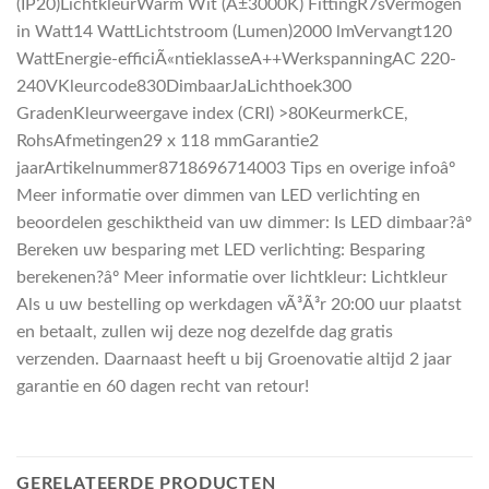
(IP20)LichtkleurWarm Wit (Â±3000K) FittingR7sVermogen
in Watt14 WattLichtstroom (Lumen)2000 lmVervangt120
WattEnergie-efficiÃ«ntieklasseA++WerkspanningAC 220-
240VKleurcode830DimbaarJaLichthoek300
GradenKleurweergave index (CRI) >80KeurmerkCE,
RohsAfmetingen29 x 118 mmGarantie2
jaarArtikelnummer8718696714003 Tips en overige infoâº
Meer informatie over dimmen van LED verlichting en
beoordelen geschiktheid van uw dimmer: Is LED dimbaar?âº
Bereken uw besparing met LED verlichting: Besparing
berekenen?âº Meer informatie over lichtkleur: Lichtkleur
Als u uw bestelling op werkdagen vÃ³Ã³r 20:00 uur plaatst
en betaalt, zullen wij deze nog dezelfde dag gratis
verzenden. Daarnaast heeft u bij Groenovatie altijd 2 jaar
garantie en 60 dagen recht van retour!
GERELATEERDE PRODUCTEN