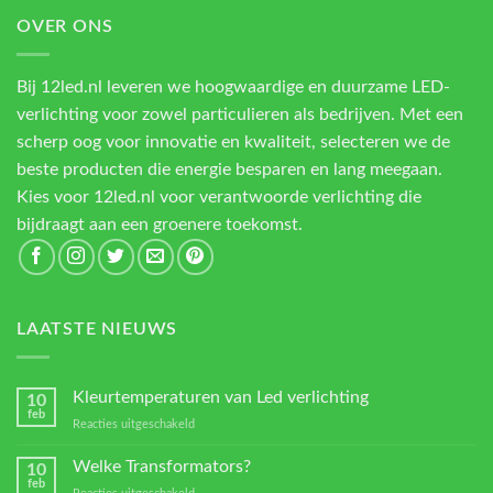
OVER ONS
Bij 12led.nl leveren we hoogwaardige en duurzame LED-
verlichting voor zowel particulieren als bedrijven. Met een
scherp oog voor innovatie en kwaliteit, selecteren we de
beste producten die energie besparen en lang meegaan.
Kies voor 12led.nl voor verantwoorde verlichting die
bijdraagt aan een groenere toekomst.
LAATSTE NIEUWS
Kleurtemperaturen van Led verlichting
10
feb
voor
Reacties uitgeschakeld
Kleurtemperaturen
van
Welke Transformators?
10
Led
feb
voor