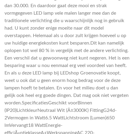
dan 30.000. En daardoor gaat deze mooi en strak
vormgegeven LED lamp vele malen langer mee dan de
traditionele verlichting die u waarschijnlijk nog in gebruik
had. U kunt zonder enige moeite naar dit model
overstappen. Helemaal als u door zult krijgen hoeveel u op
uw huidige energiekosten kunt besparen.Dit kan namelijk
oplopen tot wel 80 % in vergelijk met de andere verlichting.
Een verschil dat u gewoonweg niet kunt negeren. Het is een
besparing waar u nou eenmaal erg veel voordeel van heeft.
En als u deze LED lamp bij LEDshop Groenovatie koopt,
weet u ook dat u geen enorm hoog bedrag voor de deze
lampen hoeft te betalen. En voor het milieu doet u dan
gelijk ook heel erg goede dingen. Dat mag ook niet vergeten
worden.SpecificatiesGeschikt voorBinnen
(IP20)LichtkleurNeutraal Wit (Â±3000K) FittingG24d-
2Vermogen in Watt6.5 WattLichtstroom (Lumen)650
lmVervangt18 WattEnergie-
efficiÃ«ntieklasseA+WerkspanningAC 220-