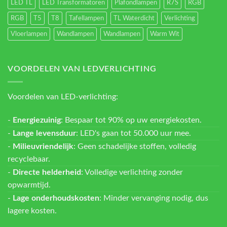
LED TL
LED Transformatoren
Plafondlampen
R7S
RGB
RGB
T5
T8
Tafellampen
TL Waterdicht
Verlichting
Vloerlampen
Wandlampen
Wandlampen
Warm Wit
VOORDELEN VAN LEDVERLICHTING
Voordelen van LED-verlichting:
-
Energiezuinig
: Bespaar tot 90% op uw energiekosten.
-
Lange levensduur
: LED's gaan tot 50.000 uur mee.
-
Milieuvriendelijk
: Geen schadelijke stoffen, volledig
recyclebaar.
-
Directe helderheid
: Volledige verlichting zonder
opwarmtijd.
-
Lage onderhoudskosten
: Minder vervanging nodig, dus
lagere kosten.