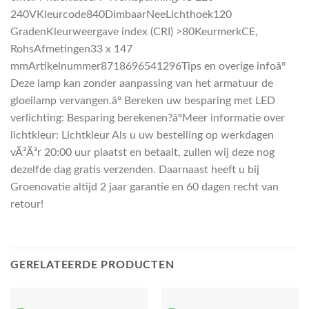
240VKleurcode840DimbaarNeeLichthoek120
GradenKleurweergave index (CRI) >80KeurmerkCE,
RohsAfmetingen33 x 147
mmArtikelnummer8718696541296Tips en overige infoâº
Deze lamp kan zonder aanpassing van het armatuur de
gloeilamp vervangen.âº Bereken uw besparing met LED
verlichting: Besparing berekenen?âºMeer informatie over
lichtkleur: Lichtkleur Als u uw bestelling op werkdagen
vÃ³Ã³r 20:00 uur plaatst en betaalt, zullen wij deze nog
dezelfde dag gratis verzenden. Daarnaast heeft u bij
Groenovatie altijd 2 jaar garantie en 60 dagen recht van
retour!
GERELATEERDE PRODUCTEN