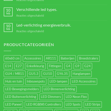
Reacties uitgeschakeld
verlichting
Welke
Transformators?
Verschillende led types.
10
feb
voor
Reacties uitgeschakeld
Verschillende
led
Led-verlichting energieverbruik.
10
types.
feb
voor
Reacties uitgeschakeld
Led-
verlichting
energieverbruik.
PRODUCTCATEGORIEËN
60x60 cm
Accessoires
AR111
Batterijen
Breedstralers
E14
E27
Enkelkleurig
Fittingen
G4
G9
G24
GU4 / MR11
GU5.3
GU10
GY6.35
Hanglampen
Huis en tuin
Inbouwspots
LED-lampen
LED Accessoires
LED Bewegingsmelders
LED Binnenverlichting
LED Buitenverlichting
LED Dimmers
LED Neon Flex
LED Paneel
LED RGB(W) Controllers
LED Spots
LED Strips