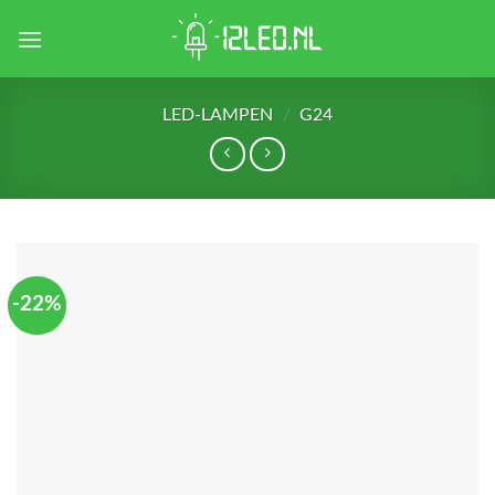
Skip
to
content
LED-LAMPEN
/
G24
-22%