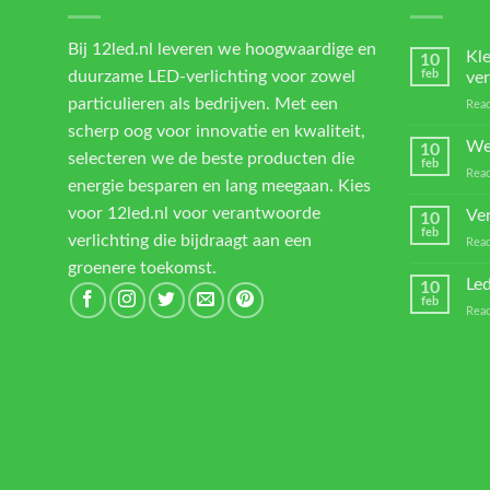
Bij 12led.nl leveren we hoogwaardige en
Kl
10
duurzame LED-verlichting voor zowel
feb
ver
particulieren als bedrijven. Met een
Reac
scherp oog voor innovatie en kwaliteit,
We
10
selecteren we de beste producten die
feb
Reac
energie besparen en lang meegaan. Kies
voor 12led.nl voor verantwoorde
Ver
10
feb
verlichting die bijdraagt aan een
Reac
groenere toekomst.
Led
10
feb
Reac