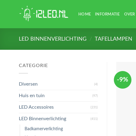
Skip
to
HOME
INFORMATIE
OVER
content
LED BINNENVERLICHTING
/
TAFELLAMPEN
CATEGORIE
-9%
Diversen
(4)
Huis en tuin
(97)
LED Accessoires
(231)
LED Binnenverlichting
(411)
Badkamerverlichting