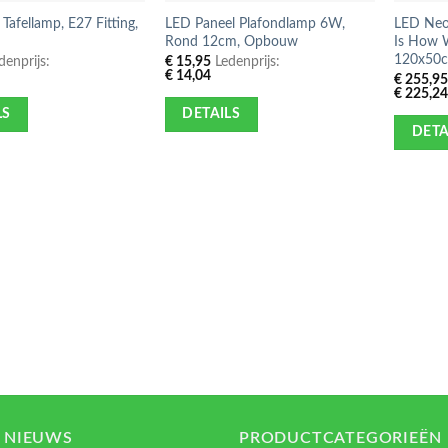
afellamp, E27 Fitting,
LED Paneel Plafondlamp 6W,
LED Neon
Rond 12cm, Opbouw
Is How W
120x50c
enprijs:
€
15,95
Ledenprijs:
€
14,04
€
255,9
€
225,2
LS
DETAILS
DETA
 NIEUWS
PRODUCTCATEGORIEËN