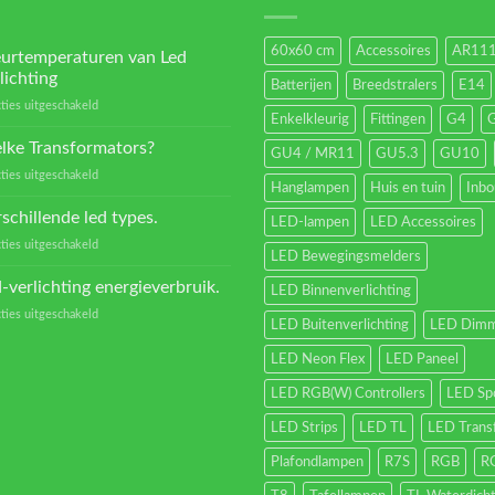
60x60 cm
Accessoires
AR11
eurtemperaturen van Led
lichting
Batterijen
Breedstralers
E14
voor
ties uitgeschakeld
Enkelkleurig
Fittingen
G4
Kleurtemperaturen
van
lke Transformators?
GU4 / MR11
GU5.3
GU10
Led
voor
ties uitgeschakeld
verlichting
Hanglampen
Huis en tuin
Inb
Welke
Transformators?
schillende led types.
LED-lampen
LED Accessoires
voor
ties uitgeschakeld
LED Bewegingsmelders
Verschillende
led
-verlichting energieverbruik.
LED Binnenverlichting
types.
voor
ties uitgeschakeld
LED Buitenverlichting
LED Dimm
Led-
verlichting
LED Neon Flex
LED Paneel
energieverbruik.
LED RGB(W) Controllers
LED Sp
LED Strips
LED TL
LED Trans
Plafondlampen
R7S
RGB
R