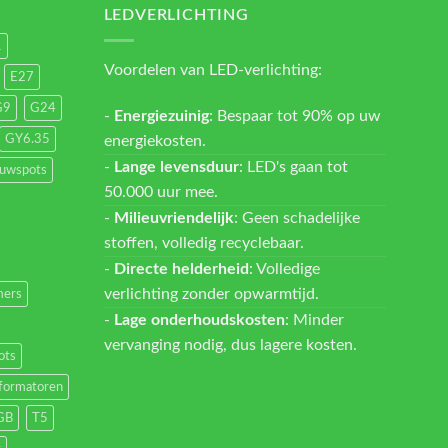
LEDVERLICHTING
1
Voordelen van LED-verlichting:
E27
G9
G24
-
Energiezuinig
: Bespaar tot 90% op uw
energiekosten.
GY6.35
-
Lange levensduur
: LED's gaan tot
ouwspots
50.000 uur mee.
-
Milieuvriendelijk
: Geen schadelijke
stoffen, volledig recyclebaar.
-
Directe helderheid
: Volledige
verlichting zonder opwarmtijd.
ers
-
Lage onderhoudskosten
: Minder
vervanging nodig, dus lagere kosten.
ots
formatoren
GB
T5