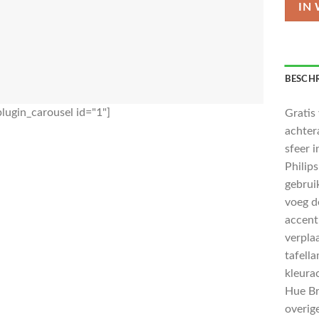
IN
BESCHR
lugin_carousel id="1"]
Gratis
achter
sfeer 
Philip
gebruik
voeg d
accent
verplaa
tafell
kleura
Hue Br
overig