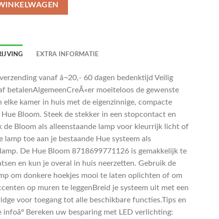
 WINKELWAGEN
IJVING
EXTRA INFORMATIE
 verzending vanaf â¬20,- 60 dagen bedenktijd Veilig
af betalenAlgemeenCreÃ«er moeiteloos de gewenste
in elke kamer in huis met de eigenzinnige, compacte
s Hue Bloom. Steek de stekker in een stopcontact en
 de Bloom als alleenstaande lamp voor kleurrijk licht of
e lamp toe aan je bestaande Hue systeem als
lamp. De Hue Bloom 8718699771126 is gemakkelijk te
tsen en kun je overal in huis neerzetten. Gebruik de
amp om donkere hoekjes mooi te laten oplichten of om
ccenten op muren te leggenBreid je systeem uit met een
idge voor toegang tot alle beschikbare functies.Tips en
e infoâº Bereken uw besparing met LED verlichting: