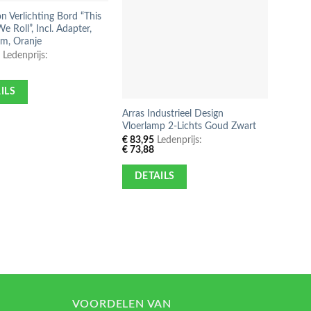
 Verlichting Bord “This
LED N
e Roll”, Incl. Adapter,
GAME R
m, Oranje
39x50
5
Ledenprijs:
€
181,
4
€
160,
ILS
DE
Arras Industrieel Design
Vloerlamp 2-Lichts Goud Zwart
€
83,95
Ledenprijs:
€
73,88
DETAILS
VOORDELEN VAN