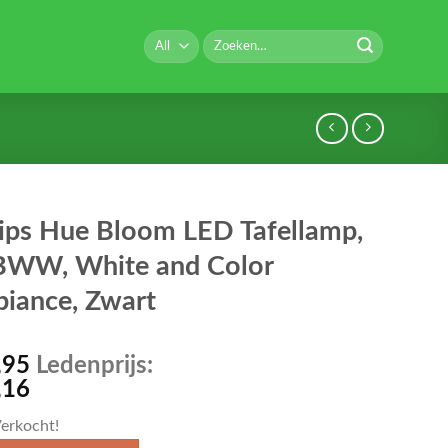
Zoeken
naar:
lips Hue Bloom LED Tafellamp,
WW, White and Color
iance, Zwart
,95
Ledenprijs:
,16
erkocht!