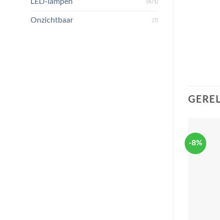
LED-lampen
(471)
Onzichtbaar
(7)
GERE
-8%