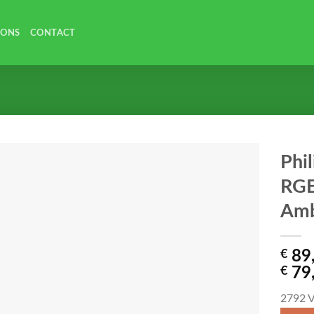
 ONS
CONTACT
Phi
RGB
Amb
€
89
€
79
2792
V