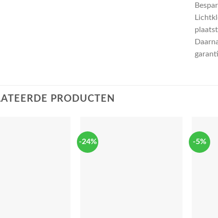
Bespar
Lichtk
plaatst
Daarna
garant
LATEERDE PRODUCTEN
-24%
-5%