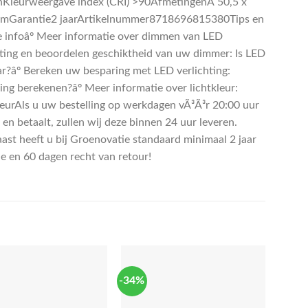
Kleurweergave index (CRI) >90AfmetingenÃ 50,5 x
mGarantie2 jaarArtikelnummer8718696815380Tips en
e infoâº Meer informatie over dimmen van LED
hting en beoordelen geschiktheid van uw dimmer: Is LED
r?âº Bereken uw besparing met LED verlichting:
ing berekenen?âº Meer informatie over lichtkleur:
leurAls u uw bestelling op werkdagen vÃ³Ã³r 20:00 uur
 en betaalt, zullen wij deze binnen 24 uur leveren.
ast heeft u bij Groenovatie standaard minimaal 2 jaar
ie en 60 dagen recht van retour!
-34%
-25%