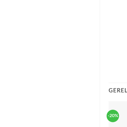
GERE
-20%