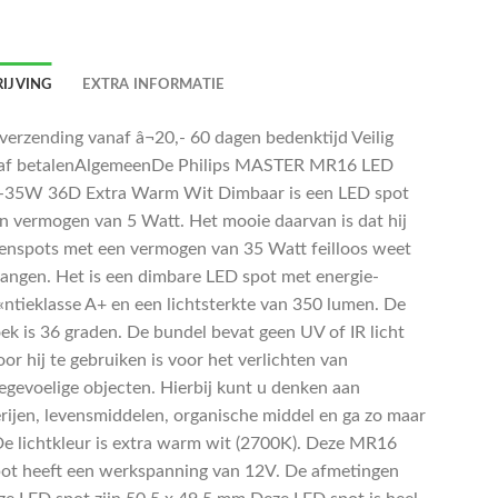
IJVING
EXTRA INFORMATIE
 verzending vanaf â¬20,- 60 dagen bedenktijd Veilig
af betalenAlgemeenDe Philips MASTER MR16 LED
-35W 36D Extra Warm Wit Dimbaar is een LED spot
n vermogen van 5 Watt. Het mooie daarvan is dat hij
enspots met een vermogen van 35 Watt feilloos weet
vangen. Het is een dimbare LED spot met energie-
Ã«ntieklasse A+ en een lichtsterkte van 350 lumen. De
oek is 36 graden. De bundel bevat geen UV of IR licht
or hij te gebruiken is voor het verlichten van
gevoelige objecten. Hierbij kunt u denken aan
erijen, levensmiddelen, organische middel en ga zo maar
De lichtkleur is extra warm wit (2700K). Deze MR16
ot heeft een werkspanning van 12V. De afmetingen