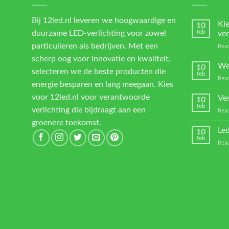
Bij 12led.nl leveren we hoogwaardige en
Kl
10
duurzame LED-verlichting voor zowel
feb
ver
particulieren als bedrijven. Met een
Reac
scherp oog voor innovatie en kwaliteit,
We
10
selecteren we de beste producten die
feb
Reac
energie besparen en lang meegaan. Kies
voor 12led.nl voor verantwoorde
Ver
10
feb
verlichting die bijdraagt aan een
Reac
groenere toekomst.
Led
10
feb
Reac