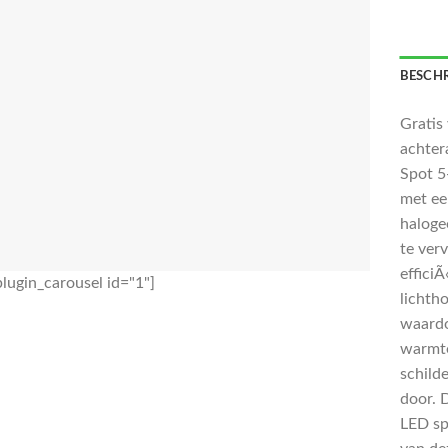
BESCHR
Gratis
achter
Spot 5
met ee
haloge
te ver
effici
lugin_carousel id="1"]
lichth
waardo
warmte
schild
door. 
LED sp