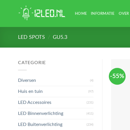
Skip
to
HOME
INFORMATIE
OVER
content
LED SPOTS
/
GU5.3
CATEGORIE
-55%
Diversen
(4)
Huis en tuin
(97)
LED Accessoires
(231)
LED Binnenverlichting
(411)
LED Buitenverlichting
(234)