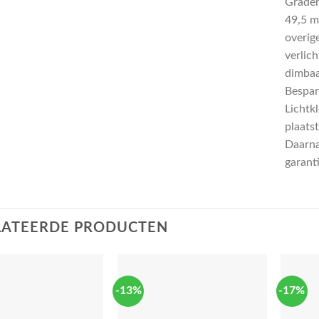
Graden
49,5 m
overig
verlic
dimbaa
Bespar
Lichtk
plaatst
Daarna
garant
LATEERDE PRODUCTEN
-13%
-17%