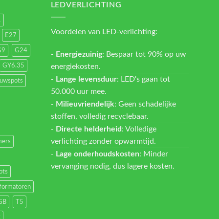
LEDVERLICHTING
1
Voordelen van LED-verlichting:
E27
G9
G24
-
Energiezuinig
: Bespaar tot 90% op uw
energiekosten.
GY6.35
-
Lange levensduur
: LED's gaan tot
ouwspots
50.000 uur mee.
-
Milieuvriendelijk
: Geen schadelijke
stoffen, volledig recyclebaar.
-
Directe helderheid
: Volledige
verlichting zonder opwarmtijd.
ers
-
Lage onderhoudskosten
: Minder
vervanging nodig, dus lagere kosten.
ots
formatoren
GB
T5
t