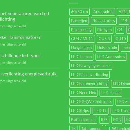
60x60 cm
Accessoires
AR11
eurtemperaturen van Led
lichting
Batterijen
Breedstralers
E14
voor
ties uitgeschakeld
Enkelkleurig
Fittingen
G4
Kleurtemperaturen
van
lke Transformators?
GU4 / MR11
GU5.3
GU10
Led
voor
ties uitgeschakeld
verlichting
Hanglampen
Huis en tuin
Inb
Welke
Transformators?
schillende led types.
LED-lampen
LED Accessoires
voor
ties uitgeschakeld
LED Bewegingsmelders
Verschillende
led
-verlichting energieverbruik.
LED Binnenverlichting
types.
voor
ties uitgeschakeld
LED Buitenverlichting
LED Dimm
Led-
verlichting
LED Neon Flex
LED Paneel
energieverbruik.
LED RGB(W) Controllers
LED Sp
LED Strips
LED TL
LED Trans
Plafondlampen
R7S
RGB
R
T8
Tafellampen
TL Waterdich