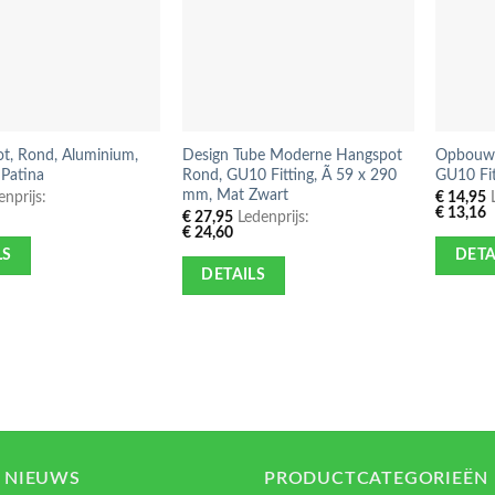
t, Rond, Aluminium,
Design Tube Moderne Hangspot
Opbouwsp
 Patina
Rond, GU10 Fitting, Ã 59 x 290
GU10 Fit
mm, Mat Zwart
nprijs:
€
14,95
L
€
13,16
€
27,95
Ledenprijs:
€
24,60
LS
DETA
DETAILS
 NIEUWS
PRODUCTCATEGORIEËN