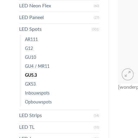
LED Neon Flex
(60)
LED Paneel
(27)
LED Spots
(501)
AR111
G12
GU10
GU4 / MR11
GU5.3
GX53
[wonderp
Inbouwspots
Opbouwspots
LED Strips
(54)
LED TL
(55)