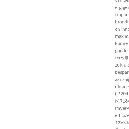
van de
erg ges
trappe
brandt
en inn
maxima
kunnen
goede, 
terwijl
zult u
bespare
aansni
dimmer
(IP20)
MR16V
lmVerv
effici
12VKl