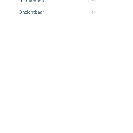
LED-lampen
(471)
Onzichtbaar
(7)