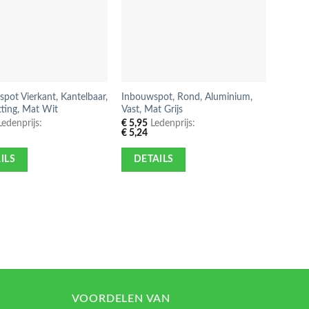
ot Vierkant, Kantelbaar,
Inbouwspot, Rond, Aluminium,
Inbouw
ting, Mat Wit
Vast, Mat Grijs
Gebors
edenprijs:
€
5,95
Ledenprijs:
€
5,95
€
5,24
€
5,24
ILS
DETAILS
DE
VOORDELEN VAN