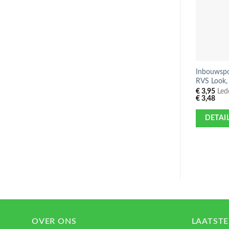
Inbouwspo
RVS Look,
€
3,95
Lede
€
3,48
DETAI
OVER ONS
LAATSTE