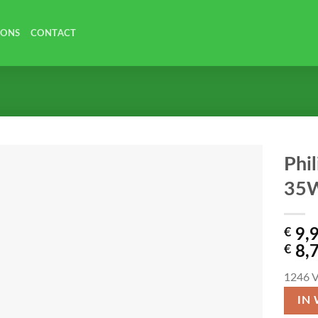
 ONS
CONTACT
Phi
35W
€
9,
€
8,
1246
V
IN