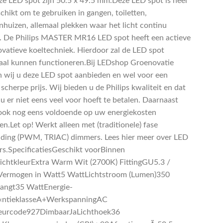
ze LED spot zijn 50.5 x 49.5 mm.Deze LED spot is heel
chikt om te gebruiken in gangen, toiletten,
nhuizen, allemaal plekken waar het licht continu
. De Philips MASTER MR16 LED spot heeft een actieve
ovatieve koeltechniek. Hierdoor zal de LED spot
al kunnen functioneren.Bij LEDshop Groenovatie
 wij u deze LED spot aanbieden en wel voor een
scherpe prijs. Wij bieden u de Philips kwaliteit en dat
 u er niet eens veel voor hoeft te betalen. Daarnaast
 ook nog eens voldoende op uw energiekosten
n.Let op! Werkt alleen met (traditionele) fase
jding (PWM, TRIAC) dimmers. Lees hier meer over LED
s.SpecificatiesGeschikt voorBinnen
LichtkleurExtra Warm Wit (2700K) FittingGU5.3 /
ermogen in Watt5 WattLichtstroom (Lumen)350
angt35 WattEnergie-
Ã«ntieklasseA+WerkspanningAC
eurcode927DimbaarJaLichthoek36