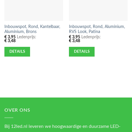
Inbouwspot, Rond, Kantelbaar,
Inbouwspot, Rond, Aluminium,
Aluminium, Brons
RVS Look, Patina
€
3,95
Ledenprijs:
€
3,95
Ledenprijs:
€
3,48
€
3,48
DETAILS
DETAILS
OVER ONS
Bij 12led.nl leveren we hoogwaardige en duurzame LED-