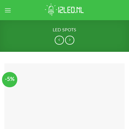
Skip
to
content
LED SPOTS
-5%