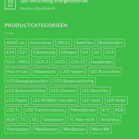
Led-verlichting energieverbruik.
10
types.
feb
voor
Reacties uitgeschakeld
Led-
verlichting
energieverbruik.
PRODUCTCATEGORIEËN
60x60 cm
Accessoires
AR111
Batterijen
Breedstralers
E14
E27
Enkelkleurig
Fittingen
G4
G9
G24
GU4 / MR11
GU5.3
GU10
GY6.35
Hanglampen
Huis en tuin
Inbouwspots
LED-lampen
LED Accessoires
LED Bewegingsmelders
LED Binnenverlichting
LED Buitenverlichting
LED Dimmers
LED Neon Flex
LED Paneel
LED RGB(W) Controllers
LED Spots
LED Strips
LED TL
LED Transformatoren
Plafondlampen
R7S
RGB
RGB
T5
T8
Tafellampen
TL Waterdicht
Verlichting
Vloerlampen
Wandlampen
Wandlampen
Warm Wit