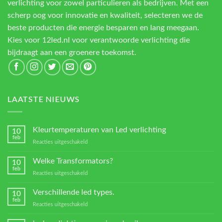
verlichting voor zowel particulieren als bedrijven. Met een
scherp oog voor innovatie en kwaliteit, selecteren we de
beste producten die energie besparen en lang meegaan.
Kies voor 12led.nl voor verantwoorde verlichting die
bijdraagt aan een groenere toekomst.
LAATSTE NIEUWS
Kleurtemperaturen van Led verlichting
10
feb
voor
Reacties uitgeschakeld
Kleurtemperaturen
van
Welke Transformators?
10
Led
feb
voor
Reacties uitgeschakeld
verlichting
Welke
Transformators?
Verschillende led types.
10
feb
voor
Reacties uitgeschakeld
Verschillende
led