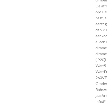
dimbaa
De afme
op! He
past, a
eerst 
dan kun
aankoo
alleen
dimmer
dimmer
(IP20)
Watt5 
WattEn
260VT
Graden
RohsAf
jaarAr
infoâ