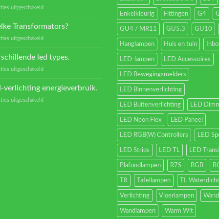
voor
ties uitgeschakeld
Enkelkleurig
Fittingen
G4
Kleurtemperaturen
van
lke Transformators?
GU4 / MR11
GU5.3
GU10
Led
voor
ties uitgeschakeld
verlichting
Hanglampen
Huis en tuin
Inb
Welke
Transformators?
schillende led types.
LED-lampen
LED Accessoires
voor
ties uitgeschakeld
LED Bewegingsmelders
Verschillende
led
-verlichting energieverbruik.
LED Binnenverlichting
types.
voor
ties uitgeschakeld
LED Buitenverlichting
LED Dimm
Led-
verlichting
LED Neon Flex
LED Paneel
energieverbruik.
LED RGB(W) Controllers
LED Sp
LED Strips
LED TL
LED Trans
Plafondlampen
R7S
RGB
R
T8
Tafellampen
TL Waterdich
Verlichting
Vloerlampen
Wand
Wandlampen
Warm Wit