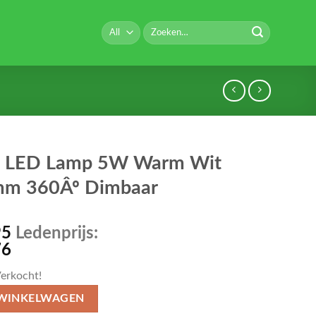
Zoeken
naar:
 LED Lamp 5W Warm Wit
m 360Âº Dimbaar
95
Ledenprijs:
76
erkocht!
 WINKELWAGEN