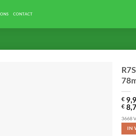
 ONS
CONTACT
R7S
78m
€
9,
€
8,
3668
V
IN