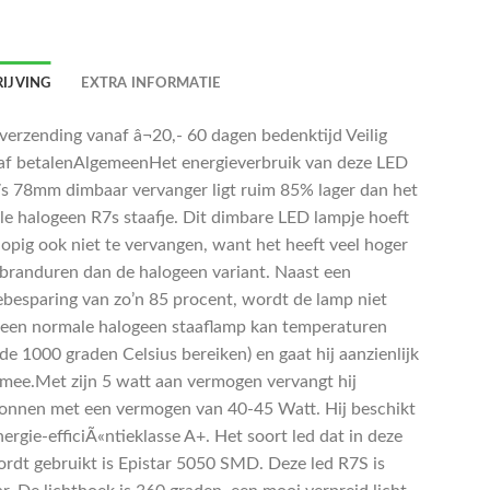
IJVING
EXTRA INFORMATIE
 verzending vanaf â¬20,- 60 dagen bedenktijd Veilig
af betalenAlgemeenHet energieverbruik van deze LED
 78mm dimbaar vervanger ligt ruim 85% lager dan het
ele halogeen R7s staafje. Dit dimbare LED lampje hoeft
lopig ook niet te vervangen, want het heeft veel hoger
 branduren dan de halogeen variant. Naast een
ebesparing van zo’n 85 procent, wordt de lamp niet
een normale halogeen staaflamp kan temperaturen
de 1000 graden Celsius bereiken) en gaat hij aanzienlijk
 mee.Met zijn 5 watt aan vermogen vervangt hij
ronnen met een vermogen van 40-45 Watt. Hij beschikt
ergie-efficiÃ«ntieklasse A+. Het soort led dat in deze
rdt gebruikt is Epistar 5050 SMD. Deze led R7S is