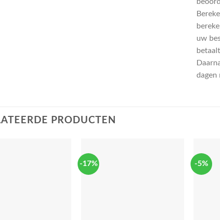
beoord
Bereke
bereken
uw bes
betaalt
Daarnaa
dagen 
LATEERDE PRODUCTEN
-17%
-5%