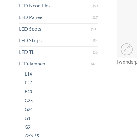
LED Neon Flex
(60)
LED Paneel
(27)
LED Spots
(501)
LED Strips
(54)
LED TL
(55)
[wonderp
LED-lampen
(471)
E14
E27
E40
G23
G24
G4
G9
GY6.35