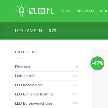
Skip
to
HOME
INFORMATIE
OVER
content
LED-LAMPEN
/
R7S
CATEGORIE
-47%
Diversen
(4)
Huis en tuin
(97)
LED Accessoires
(231)
LED Binnenverlichting
(411)
LED Buitenverlichting
(234)