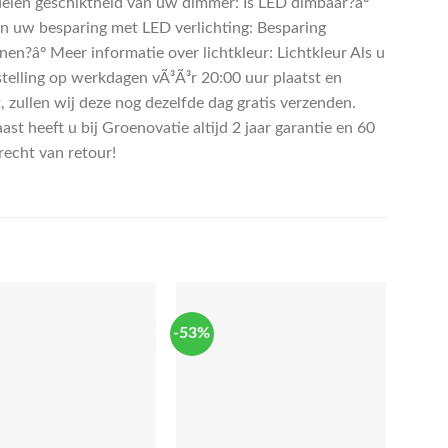
elen geschiktheid van uw dimmer: Is LED dimbaar?âº
n uw besparing met LED verlichting: Besparing
en?âº Meer informatie over lichtkleur: Lichtkleur Als u
telling op werkdagen vÃ³Ã³r 20:00 uur plaatst en
, zullen wij deze nog dezelfde dag gratis verzenden.
st heeft u bij Groenovatie altijd 2 jaar garantie en 60
recht van retour!
-53%
-18%