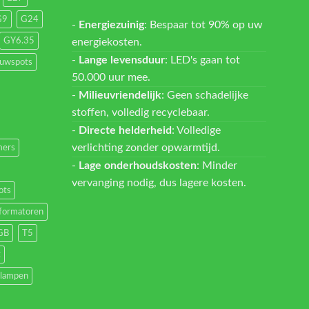
G9
G24
-
Energiezuinig
: Bespaar tot 90% op uw
energiekosten.
GY6.35
-
Lange levensduur
: LED's gaan tot
ouwspots
50.000 uur mee.
-
Milieuvriendelijk
: Geen schadelijke
stoffen, volledig recyclebaar.
-
Directe helderheid
: Volledige
verlichting zonder opwarmtijd.
ers
-
Lage onderhoudskosten
: Minder
vervanging nodig, dus lagere kosten.
ots
formatoren
GB
T5
t
lampen