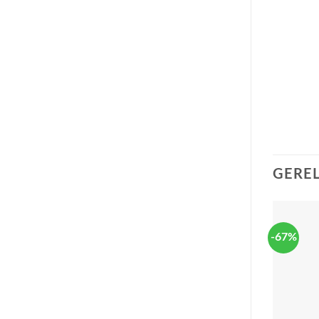
GERE
-67%