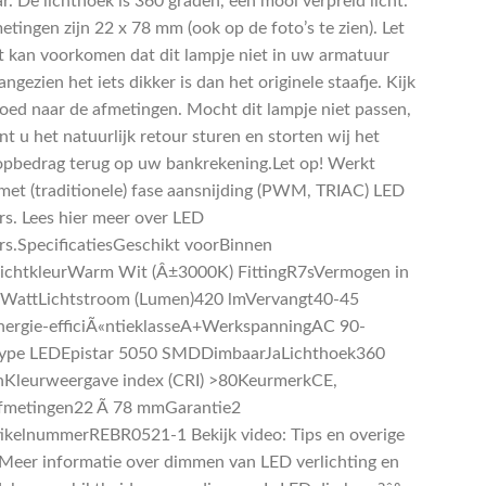
r. De lichthoek is 360 graden, een mooi verpreid licht.
tingen zijn 22 x 78 mm (ook op de foto’s te zien). Let
t kan voorkomen dat dit lampje niet in uw armatuur
angezien het iets dikker is dan het originele staafje. Kijk
goed naar de afmetingen. Mocht dit lampje niet passen,
t u het natuurlijk retour sturen en storten wij het
pbedrag terug op uw bankrekening.Let op! Werkt
 met (traditionele) fase aansnijding (PWM, TRIAC) LED
s. Lees hier meer over LED
s.SpecificatiesGeschikt voorBinnen
LichtkleurWarm Wit (Â±3000K) FittingR7sVermogen in
WattLichtstroom (Lumen)420 lmVervangt40-45
ergie-efficiÃ«ntieklasseA+WerkspanningAC 90-
ype LEDEpistar 5050 SMDDimbaarJaLichthoek360
Kleurweergave index (CRI) >80KeurmerkCE,
metingen22 Ã 78 mmGarantie2
tikelnummerREBR0521-1 Bekijk video: Tips en overige
º Meer informatie over dimmen van LED verlichting en