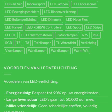
Huis en tuin
Inbouwspots
LED-lampen
LED Accessoires
LED Bewegingsmelders
LED Binnenverlichting
LED Buitenverlichting
LED Dimmers
LED Neon Flex
LED Paneel
LED RGB(W) Controllers
LED Spots
LED Strips
LED TL
LED Transformatoren
Plafondlampen
R7S
RGB
RGB
T5
T8
Tafellampen
TL Waterdicht
Verlichting
Vloerlampen
Wandlampen
Wandlampen
Warm Wit
VOORDELEN VAN LEDVERLICHTING
Voordelen van LED-verlichting:
-
Energiezuinig
: Bespaar tot 90% op uw energiekosten.
-
Lange levensduur
: LED's gaan tot 50.000 uur mee.
-
Milieuvriendelijk
: Geen schadelijke stoffen, volledig