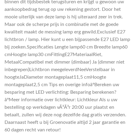
binnen dit tijdsbestek terugsturen en krijgt u gewoon uw
aankoopbedrag terug op uw rekening gestort. Door het
mooie uiterlijk van deze lamp is hij uiteraard zeer in trek.
Maar ook de scherpe prijs in combinatie met de goede
kwaliteit maakt de messing lamp erg gewild.Exclusief E27
lichtbron / lamp. Hier kunt u een bijpassende E27 LED lamp
bij zoeken.Specificaties Lengte lamp60 cm Breedte lamp60
cmHoogte lamp30 cmFittingE27MateriaalRiet,
MetaalCompatibel met dimmer (dimbaar) Ja (dimmer niet
inbegrepen)Lichtbron meegeleverdNeeVerstelbaar in
hoogteJaDiameter montageplaat11,5 cmHoogte
montageplaat2,5 cm Tips en overige infoâºBereken uw
besparing met LED verlichting: Besparing berekenen?
âºMeer informatie over lichtkleur: Lichtkleur Als u uw
bestelling op werkdagen vÃ³Ã³r 20:00 uur plaatst en
betaalt, zullen wij deze nog dezelfde dag gratis verzenden.
Daarnaast heeft u bij Groenovatie altijd 2 jaar garantie en
60 dagen recht van retour!