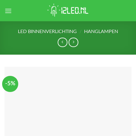
Skip
to
content
LED BINNENVERLICHTING
/
HANGLAMPEN
-5%