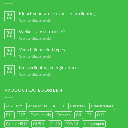
Kleurtemperaturen van Led verlichting
10
feb
voor
Reacties uitgeschakeld
Kleurtemperaturen
van
Welke Transformators?
10
Led
feb
voor
Reacties uitgeschakeld
verlichting
Welke
Transformators?
Verschillende led types.
10
feb
voor
Reacties uitgeschakeld
Verschillende
led
Led-verlichting energieverbruik.
10
types.
feb
voor
Reacties uitgeschakeld
Led-
verlichting
energieverbruik.
PRODUCTCATEGORIEËN
60x60 cm
Accessoires
AR111
Batterijen
Breedstralers
E14
E27
Enkelkleurig
Fittingen
G4
G9
G24
GU4 / MR11
GU5.3
GU10
GY6.35
Hanglampen