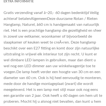
EXTRA INFORMATIE
Gratis verzending vanaf â¬20,- 60 dagen bedenktijd Veilig
achteraf betalenAlgemeenDeze duurzame Rotan / Rieten
Hanglamp, Naturel, â60 cm is handgemaakt van natuurlijk
riet. Het is een prachtige hanglamp die gezelligheid en sfeer
in zowel uw eetkamer, woonkamer of bijvoorbeeld de
slaapkamer of keuken weet te creÃ«ren. Deze hanglamp
beschikt over een E27 fitting en komt door zijn natuurlijke
uitstraling in vrijwel elk interieur tot zijn recht. U kunt er
wel dimbare LED lampen in gebruiken, maar dan dient u
wel nog een LED dimmer aan uw winkelwagentje toe te
voegen.De lamp heeft verder een hoogte van 30 cm en een
diameter van 60 cm. Ook is hij heel eenvoudig te monteren,
mede door de handige montageplaat (zwart) die wordt
meegeleverd. Het is een lamp met stijl maar ook nog eens
een garantie van 2 jaar. Ook heeft u 60 dagen om hem uit te
proberen. Mocht hij u alsnog niet bevallen, dan kunt u hem