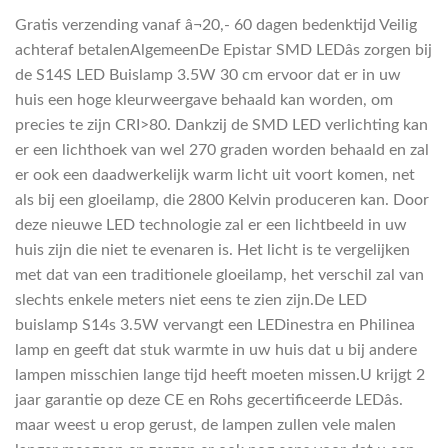
Gratis verzending vanaf â¬20,- 60 dagen bedenktijd Veilig
achteraf betalenAlgemeenDe Epistar SMD LEDâs zorgen bij
de S14S LED Buislamp 3.5W 30 cm ervoor dat er in uw
huis een hoge kleurweergave behaald kan worden, om
precies te zijn CRI>80. Dankzij de SMD LED verlichting kan
er een lichthoek van wel 270 graden worden behaald en zal
er ook een daadwerkelijk warm licht uit voort komen, net
als bij een gloeilamp, die 2800 Kelvin produceren kan. Door
deze nieuwe LED technologie zal er een lichtbeeld in uw
huis zijn die niet te evenaren is. Het licht is te vergelijken
met dat van een traditionele gloeilamp, het verschil zal van
slechts enkele meters niet eens te zien zijn.De LED
buislamp S14s 3.5W vervangt een LEDinestra en Philinea
lamp en geeft dat stuk warmte in uw huis dat u bij andere
lampen misschien lange tijd heeft moeten missen.U krijgt 2
jaar garantie op deze CE en Rohs gecertificeerde LEDâs.
maar weest u erop gerust, de lampen zullen vele malen