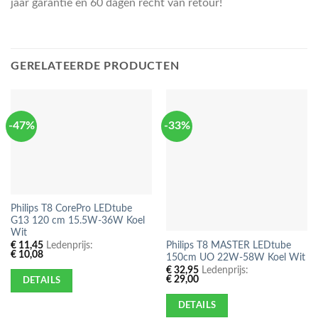
jaar garantie en 60 dagen recht van retour!
GERELATEERDE PRODUCTEN
-47%
-33%
Philips T8 CorePro LEDtube
G13 120 cm 15.5W-36W Koel
Wit
Philips T8 MASTER LEDtube
€
11,45
Ledenprijs:
€
10,08
150cm UO 22W-58W Koel Wit
€
32,95
Ledenprijs:
€
29,00
DETAILS
DETAILS