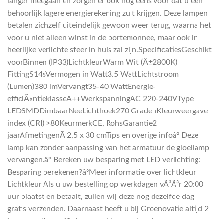
langer meegaan en zorgen er ook nog eens voor dat u een
behoorlijk lagere energierekening zult krijgen. Deze lampen
betalen zichzelf uiteindelijk gewoon weer terug, waarna het
voor u niet alleen winst in de portemonnee, maar ook in
heerlijke verlichte sfeer in huis zal zijn.SpecificatiesGeschikt
voorBinnen (IP33)LichtkleurWarm Wit (Â±2800K)
FittingS14sVermogen in Watt3.5 WattLichtstroom
(Lumen)380 lmVervangt35-40 WattEnergie-
efficiÃ«ntieklasseA++WerkspanningAC 220-240VType
LEDSMDDimbaarNeeLichthoek270 GradenKleurweergave
index (CRI) >80KeurmerkCE, RohsGarantie2
jaarAfmetingenÃ 2,5 x 30 cmTips en overige infoâº Deze
lamp kan zonder aanpassing van het armatuur de gloeilamp
vervangen.âº Bereken uw besparing met LED verlichting:
Besparing berekenen?âºMeer informatie over lichtkleur:
Lichtkleur Als u uw bestelling op werkdagen vÃ³Ã³r 20:00
uur plaatst en betaalt, zullen wij deze nog dezelfde dag
gratis verzenden. Daarnaast heeft u bij Groenovatie altijd 2