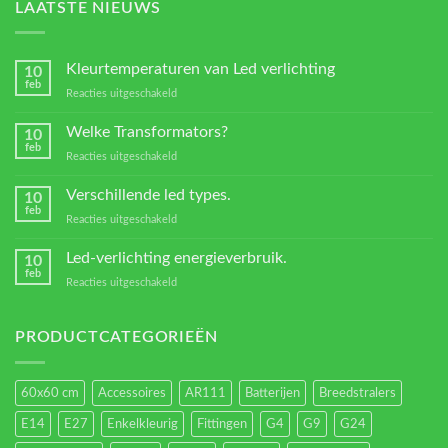
LAATSTE NIEUWS
Kleurtemperaturen van Led verlichting
10
feb
voor
Reacties uitgeschakeld
Kleurtemperaturen
van
Welke Transformators?
10
Led
feb
voor
Reacties uitgeschakeld
verlichting
Welke
Transformators?
Verschillende led types.
10
feb
voor
Reacties uitgeschakeld
Verschillende
led
Led-verlichting energieverbruik.
10
types.
feb
voor
Reacties uitgeschakeld
Led-
verlichting
energieverbruik.
PRODUCTCATEGORIEËN
60x60 cm
Accessoires
AR111
Batterijen
Breedstralers
E14
E27
Enkelkleurig
Fittingen
G4
G9
G24