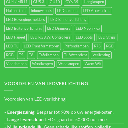
GU4 / MR11
GU5.3
GU10
GY6.35
Hanglampen
Huis en tuin
Inbouwspots
LED-lampen
LED Accessoires
LED Bewegingsmelders
LED Binnenverlichting
LED Buitenverlichting
LED Dimmers
LED Neon Flex
LED Paneel
LED RGB(W) Controllers
LED Spots
LED Strips
LED TL
LED Transformatoren
Plafondlampen
R7S
RGB
RGB
T5
T8
Tafellampen
TL Waterdicht
Verlichting
Vloerlampen
Wandlampen
Wandlampen
Warm Wit
VOORDELEN VAN LEDVERLICHTING
Voordelen van LED-verlichting:
-
Energiezuinig
: Bespaar tot 90% op uw energiekosten.
-
Lange levensduur
: LED's gaan tot 50.000 uur mee.
-
Milieuvriendelijk
: Geen schadelijke stoffen, volledig