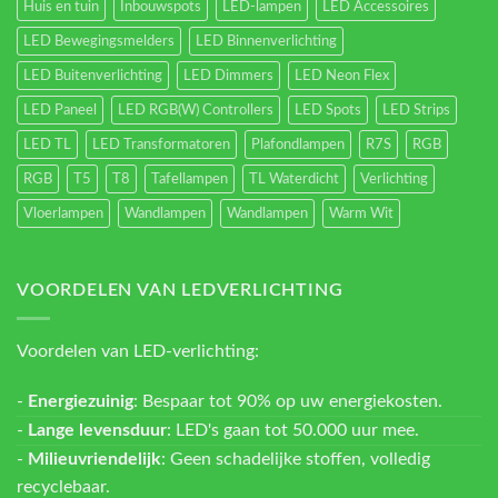
Huis en tuin
Inbouwspots
LED-lampen
LED Accessoires
LED Bewegingsmelders
LED Binnenverlichting
LED Buitenverlichting
LED Dimmers
LED Neon Flex
LED Paneel
LED RGB(W) Controllers
LED Spots
LED Strips
LED TL
LED Transformatoren
Plafondlampen
R7S
RGB
RGB
T5
T8
Tafellampen
TL Waterdicht
Verlichting
Vloerlampen
Wandlampen
Wandlampen
Warm Wit
VOORDELEN VAN LEDVERLICHTING
Voordelen van LED-verlichting:
-
Energiezuinig
: Bespaar tot 90% op uw energiekosten.
-
Lange levensduur
: LED's gaan tot 50.000 uur mee.
-
Milieuvriendelijk
: Geen schadelijke stoffen, volledig
recyclebaar.