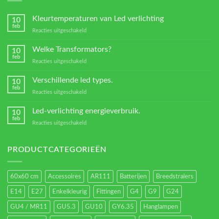
Kleurtemperaturen van Led verlichting
10
feb
voor
Reacties uitgeschakeld
Kleurtemperaturen
van
Welke Transformators?
10
Led
feb
voor
Reacties uitgeschakeld
verlichting
Welke
Transformators?
Verschillende led types.
10
feb
voor
Reacties uitgeschakeld
Verschillende
led
Led-verlichting energieverbruik.
10
types.
feb
voor
Reacties uitgeschakeld
Led-
verlichting
energieverbruik.
PRODUCTCATEGORIEËN
60x60 cm
Accessoires
AR111
Batterijen
Breedstralers
E14
E27
Enkelkleurig
Fittingen
G4
G9
G24
GU4 / MR11
GU5.3
GU10
GY6.35
Hanglampen