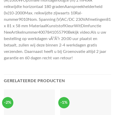
(w)1000WOptimale montagehoogte (m) 2 mHoek
reikwijdte horizontaal 180 gradenAanspreekhelderheid
(lx)10-2000Max. reikwijdte zijwaarts 10Ral-
nummer9010Nom. Spanning (V)AC/DC 230VAfmetingen81
x 81 x 58 mm MateriaalKunststofKleurWitDimfunctie
NeeArtikelnummer4007841055790Bekijk video:Als u uw
bestelling op werkdagen vÃ³Ã³r 20:00 uur plaatst en
betaalt, zullen wij deze binnen 2-4 werkdagen gratis
verzenden. Daarnaast heeft u bij Groenovatie altijd 2 jaar
garantie en 60 dagen recht van retour!
GERELATEERDE PRODUCTEN
-2%
-1%