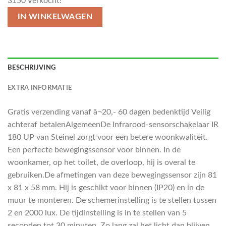
3150
Verkocht!
IN WINKELWAGEN
BESCHRIJVING
EXTRA INFORMATIE
Gratis verzending vanaf â¬20,- 60 dagen bedenktijd Veilig
achteraf betalenAlgemeenDe Infrarood-sensorschakelaar IR
180 UP van Steinel zorgt voor een betere woonkwaliteit.
Een perfecte bewegingssensor voor binnen. In de
woonkamer, op het toilet, de overloop, hij is overal te
gebruiken.De afmetingen van deze bewegingssensor zijn 81
x 81 x 58 mm. Hij is geschikt voor binnen (IP20) en in de
muur te monteren. De schemerinstelling is te stellen tussen
2 en 2000 lux. De tijdinstelling is in te stellen van 5
seconden tot 30 minuten. Zo lang zal het licht dan blijven