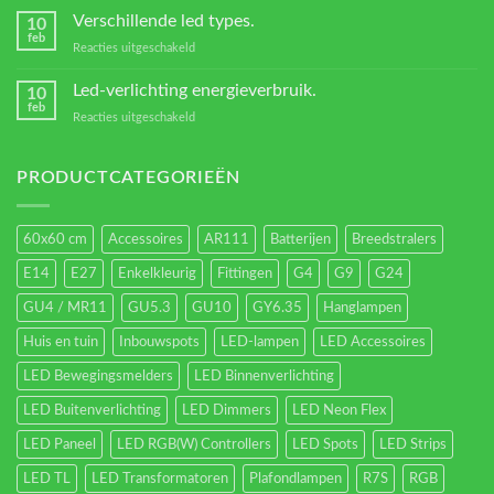
Transformators?
Verschillende led types.
10
feb
voor
Reacties uitgeschakeld
Verschillende
led
Led-verlichting energieverbruik.
10
types.
feb
voor
Reacties uitgeschakeld
Led-
verlichting
energieverbruik.
PRODUCTCATEGORIEËN
60x60 cm
Accessoires
AR111
Batterijen
Breedstralers
E14
E27
Enkelkleurig
Fittingen
G4
G9
G24
GU4 / MR11
GU5.3
GU10
GY6.35
Hanglampen
Huis en tuin
Inbouwspots
LED-lampen
LED Accessoires
LED Bewegingsmelders
LED Binnenverlichting
LED Buitenverlichting
LED Dimmers
LED Neon Flex
LED Paneel
LED RGB(W) Controllers
LED Spots
LED Strips
LED TL
LED Transformatoren
Plafondlampen
R7S
RGB