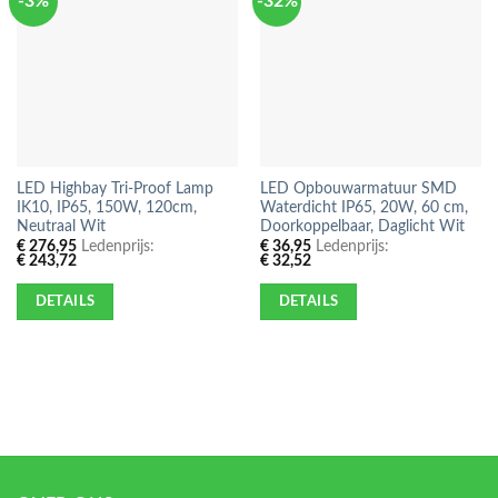
-3%
-32%
LED Highbay Tri-Proof Lamp
LED Opbouwarmatuur SMD
IK10, IP65, 150W, 120cm,
Waterdicht IP65, 20W, 60 cm,
Neutraal Wit
Doorkoppelbaar, Daglicht Wit
€
276,95
Ledenprijs:
€
36,95
Ledenprijs:
€
243,72
€
32,52
DETAILS
DETAILS