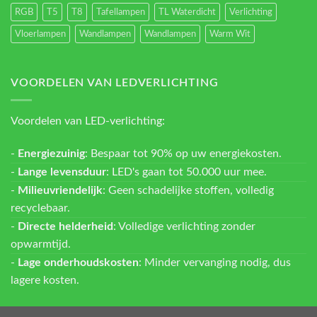
RGB
T5
T8
Tafellampen
TL Waterdicht
Verlichting
Vloerlampen
Wandlampen
Wandlampen
Warm Wit
VOORDELEN VAN LEDVERLICHTING
Voordelen van LED-verlichting:
-
Energiezuinig
: Bespaar tot 90% op uw energiekosten.
-
Lange levensduur
: LED's gaan tot 50.000 uur mee.
-
Milieuvriendelijk
: Geen schadelijke stoffen, volledig
recyclebaar.
-
Directe helderheid
: Volledige verlichting zonder
opwarmtijd.
-
Lage onderhoudskosten
: Minder vervanging nodig, dus
lagere kosten.