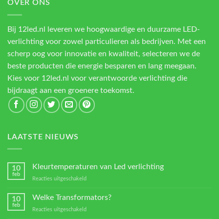
OVER ONS
Bij 12led.nl leveren we hoogwaardige en duurzame LED-
verlichting voor zowel particulieren als bedrijven. Met een
scherp oog voor innovatie en kwaliteit, selecteren we de
beste producten die energie besparen en lang meegaan.
Kies voor 12led.nl voor verantwoorde verlichting die
bijdraagt aan een groenere toekomst.
LAATSTE NIEUWS
Kleurtemperaturen van Led verlichting
10
feb
voor
Reacties uitgeschakeld
Kleurtemperaturen
van
Welke Transformators?
10
Led
feb
voor
Reacties uitgeschakeld
verlichting
Welke