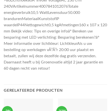
>80Lichthoek80Â°Invoer voltageAC 230 t/m
240VArtikelnummer4007841012076Totale
energieverbruik10,5 WattLevensduur50.000
brandurenMateriaalKunststofIP
waardeIP44Nettogewicht0,5 kgAfmetingen160 x 107 x 120
mm Bekijk video: Tips en overige infoâº Bereken uw
besparing met LED verlichting: Besparing berekenen?âº
Meer informatie over lichtkleur: LichtkleurAls u uw
bestelling op werkdagen vÃ³Ã³r 20:00 uur plaatst en
betaalt, zullen wij deze dezelfde dag gratis verzenden.
Daarnaast heeft u bij Groenovatie altijd 2 jaar garantie en
60 dagen recht van retour!
GERELATEERDE PRODUCTEN