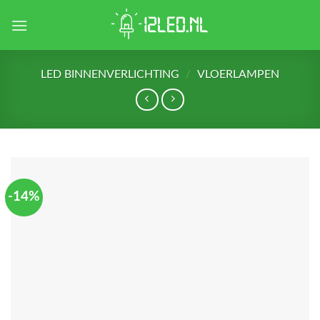
Skip
to
content
LED BINNENVERLICHTING
/
VLOERLAMPEN
-14%