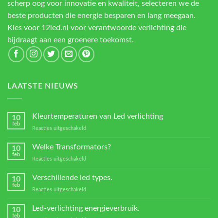
scherp oog voor innovatie en kwaliteit, selecteren we de
beste producten die energie besparen en lang meegaan.
Kies voor 12led.nl voor verantwoorde verlichting die
bijdraagt aan een groenere toekomst.
LAATSTE NIEUWS
Kleurtemperaturen van Led verlichting
10
feb
voor
Reacties uitgeschakeld
Kleurtemperaturen
van
Welke Transformators?
10
Led
feb
voor
Reacties uitgeschakeld
verlichting
Welke
Transformators?
Verschillende led types.
10
feb
voor
Reacties uitgeschakeld
Verschillende
led
Led-verlichting energieverbruik.
10
types.
feb