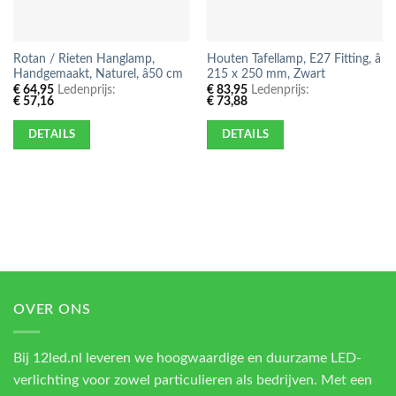
Rotan / Rieten Hanglamp,
Houten Tafellamp, E27 Fitting, â
Handgemaakt, Naturel, â50 cm
215 x 250 mm, Zwart
€
64,95
Ledenprijs:
€
83,95
Ledenprijs:
€
57,16
€
73,88
DETAILS
DETAILS
OVER ONS
Bij 12led.nl leveren we hoogwaardige en duurzame LED-
verlichting voor zowel particulieren als bedrijven. Met een