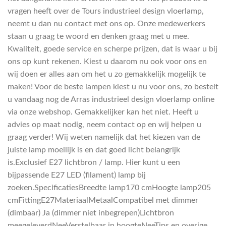
vragen heeft over de Tours industrieel design vloerlamp,
neemt u dan nu contact met ons op. Onze medewerkers
staan u graag te woord en denken graag met u mee.
Kwaliteit, goede service en scherpe prijzen, dat is waar u bij
ons op kunt rekenen. Kiest u daarom nu ook voor ons en
wij doen er alles aan om het u zo gemakkelijk mogelijk te
maken! Voor de beste lampen kiest u nu voor ons, zo bestelt
u vandaag nog de Arras industrieel design vloerlamp online
via onze webshop. Gemakkelijker kan het niet. Heeft u
advies op maat nodig, neem contact op en wij helpen u
graag verder! Wij weten namelijk dat het kiezen van de
juiste lamp moeilijk is en dat goed licht belangrijk
is.Exclusief E27 lichtbron / lamp. Hier kunt u een
bijpassende E27 LED (filament) lamp bij
zoeken.SpecificatiesBreedte lamp170 cmHoogte lamp205
cmFittingE27MateriaalMetaalCompatibel met dimmer
(dimbaar) Ja (dimmer niet inbegrepen)Lichtbron
meegeleverdNeeVerstelbaar in hoogteNeeTips en overige