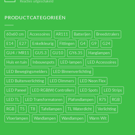
voor
Reacties uitgeschakeld
Led-
verlichting
energieverbruik.
PRODUCTCATEGORIEËN
60x60 cm
Accessoires
AR111
Batterijen
Breedstralers
E14
E27
Enkelkleurig
Fittingen
G4
G9
G24
GU4 / MR11
GU5.3
GU10
GY6.35
Hanglampen
Huis en tuin
Inbouwspots
LED-lampen
LED Accessoires
LED Bewegingsmelders
LED Binnenverlichting
LED Buitenverlichting
LED Dimmers
LED Neon Flex
LED Paneel
LED RGB(W) Controllers
LED Spots
LED Strips
LED TL
LED Transformatoren
Plafondlampen
R7S
RGB
RGB
T5
T8
Tafellampen
TL Waterdicht
Verlichting
Vloerlampen
Wandlampen
Wandlampen
Warm Wit