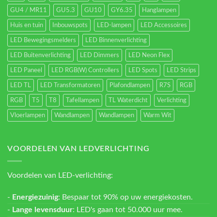
GU4 / MR11
GU5.3
GU10
GY6.35
Hanglampen
Huis en tuin
Inbouwspots
LED-lampen
LED Accessoires
LED Bewegingsmelders
LED Binnenverlichting
LED Buitenverlichting
LED Dimmers
LED Neon Flex
LED Paneel
LED RGB(W) Controllers
LED Spots
LED Strips
LED TL
LED Transformatoren
Plafondlampen
R7S
RGB
RGB
T5
T8
Tafellampen
TL Waterdicht
Verlichting
Vloerlampen
Wandlampen
Wandlampen
Warm Wit
VOORDELEN VAN LEDVERLICHTING
Voordelen van LED-verlichting:
-
Energiezuinig
: Bespaar tot 90% op uw energiekosten.
-
Lange levensduur
: LED's gaan tot 50.000 uur mee.