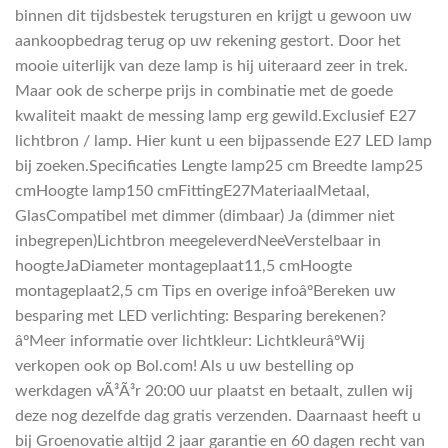
binnen dit tijdsbestek terugsturen en krijgt u gewoon uw
aankoopbedrag terug op uw rekening gestort. Door het
mooie uiterlijk van deze lamp is hij uiteraard zeer in trek.
Maar ook de scherpe prijs in combinatie met de goede
kwaliteit maakt de messing lamp erg gewild.Exclusief E27
lichtbron / lamp. Hier kunt u een bijpassende E27 LED lamp
bij zoeken.Specificaties Lengte lamp25 cm Breedte lamp25
cmHoogte lamp150 cmFittingE27MateriaalMetaal,
GlasCompatibel met dimmer (dimbaar) Ja (dimmer niet
inbegrepen)Lichtbron meegeleverdNeeVerstelbaar in
hoogteJaDiameter montageplaat11,5 cmHoogte
montageplaat2,5 cm Tips en overige infoâºBereken uw
besparing met LED verlichting: Besparing berekenen?
âºMeer informatie over lichtkleur: LichtkleurâºWij
verkopen ook op Bol.com! Als u uw bestelling op
werkdagen vÃ³Ã³r 20:00 uur plaatst en betaalt, zullen wij
deze nog dezelfde dag gratis verzenden. Daarnaast heeft u
bij Groenovatie altijd 2 jaar garantie en 60 dagen recht van