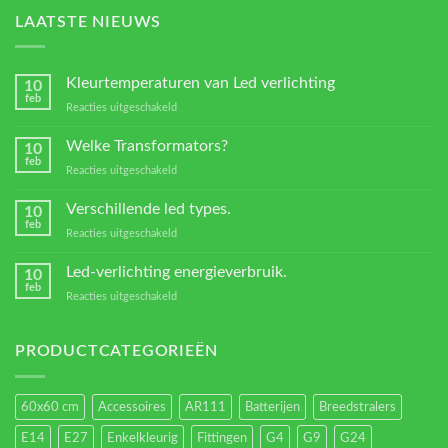
LAATSTE NIEUWS
Kleurtemperaturen van Led verlichting
10
feb
voor
Reacties uitgeschakeld
Kleurtemperaturen
van
Welke Transformators?
10
Led
feb
voor
Reacties uitgeschakeld
verlichting
Welke
Transformators?
Verschillende led types.
10
feb
voor
Reacties uitgeschakeld
Verschillende
led
Led-verlichting energieverbruik.
10
types.
feb
voor
Reacties uitgeschakeld
Led-
verlichting
energieverbruik.
PRODUCTCATEGORIEËN
60x60 cm
Accessoires
AR111
Batterijen
Breedstralers
E14
E27
Enkelkleurig
Fittingen
G4
G9
G24