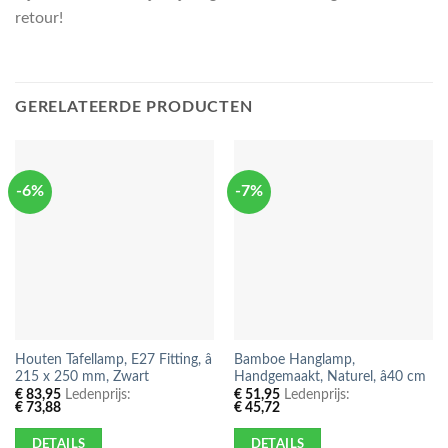
retour!
GERELATEERDE PRODUCTEN
-6%
-7%
Houten Tafellamp, E27 Fitting, â
Bamboe Hanglamp,
215 x 250 mm, Zwart
Handgemaakt, Naturel, â40 cm
€
83,95
Ledenprijs:
€
51,95
Ledenprijs:
€
73,88
€
45,72
DETAILS
DETAILS