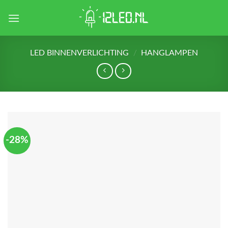
Skip
to
content
LED BINNENVERLICHTING
/
HANGLAMPEN
-28%