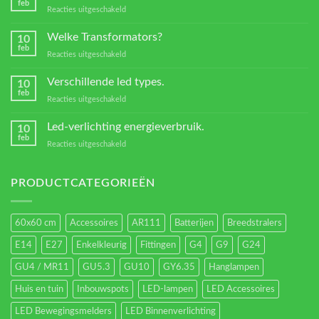
feb
voor
Reacties uitgeschakeld
Kleurtemperaturen
van
Welke Transformators?
10
Led
feb
voor
Reacties uitgeschakeld
verlichting
Welke
Transformators?
Verschillende led types.
10
feb
voor
Reacties uitgeschakeld
Verschillende
led
Led-verlichting energieverbruik.
10
types.
feb
voor
Reacties uitgeschakeld
Led-
verlichting
energieverbruik.
PRODUCTCATEGORIEËN
60x60 cm
Accessoires
AR111
Batterijen
Breedstralers
E14
E27
Enkelkleurig
Fittingen
G4
G9
G24
GU4 / MR11
GU5.3
GU10
GY6.35
Hanglampen
Huis en tuin
Inbouwspots
LED-lampen
LED Accessoires
LED Bewegingsmelders
LED Binnenverlichting