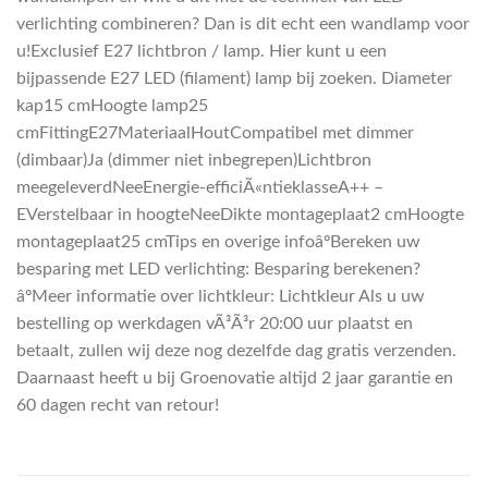
verlichting combineren? Dan is dit echt een wandlamp voor
u!Exclusief E27 lichtbron / lamp. Hier kunt u een
bijpassende E27 LED (filament) lamp bij zoeken. Diameter
kap15 cmHoogte lamp25
cmFittingE27MateriaalHoutCompatibel met dimmer
(dimbaar)Ja (dimmer niet inbegrepen)Lichtbron
meegeleverdNeeEnergie-efficiÃ«ntieklasseA++ –
EVerstelbaar in hoogteNeeDikte montageplaat2 cmHoogte
montageplaat25 cmTips en overige infoâºBereken uw
besparing met LED verlichting: Besparing berekenen?
âºMeer informatie over lichtkleur: Lichtkleur Als u uw
bestelling op werkdagen vÃ³Ã³r 20:00 uur plaatst en
betaalt, zullen wij deze nog dezelfde dag gratis verzenden.
Daarnaast heeft u bij Groenovatie altijd 2 jaar garantie en
60 dagen recht van retour!