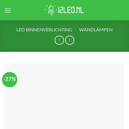
Skip
to
content
LED BINNENVERLICHTING
/
WANDLAMPEN
-27%