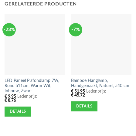
GERELATEERDE PRODUCTEN
-23%
-7%
LED Paneel Plafondlamp 7W,
Bamboe Hanglamp,
Rond â11cm, Warm Wit,
Handgemaakt, Naturel, â40 cm
Inbouw, Zwart
€
51,95
Ledenprijs:
€
45,72
€
9,95
Ledenprijs:
€
8,76
DETAILS
DETAILS