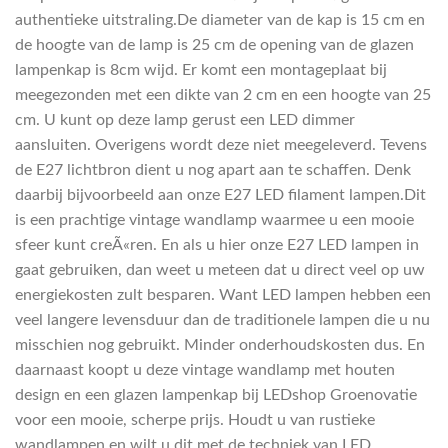
authentieke uitstraling.De diameter van de kap is 15 cm en
de hoogte van de lamp is 25 cm de opening van de glazen
lampenkap is 8cm wijd. Er komt een montageplaat bij
meegezonden met een dikte van 2 cm en een hoogte van 25
cm. U kunt op deze lamp gerust een LED dimmer
aansluiten. Overigens wordt deze niet meegeleverd. Tevens
de E27 lichtbron dient u nog apart aan te schaffen. Denk
daarbij bijvoorbeeld aan onze E27 LED filament lampen.Dit
is een prachtige vintage wandlamp waarmee u een mooie
sfeer kunt creÃ«ren. En als u hier onze E27 LED lampen in
gaat gebruiken, dan weet u meteen dat u direct veel op uw
energiekosten zult besparen. Want LED lampen hebben een
veel langere levensduur dan de traditionele lampen die u nu
misschien nog gebruikt. Minder onderhoudskosten dus. En
daarnaast koopt u deze vintage wandlamp met houten
design en een glazen lampenkap bij LEDshop Groenovatie
voor een mooie, scherpe prijs. Houdt u van rustieke
wandlampen en wilt u dit met de techniek van LED