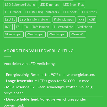
LED Buitenverlichting
LED Dimmers
LED Neon Flex
LED Paneel
LED RGB(W) Controllers
LED Spots
LED Strips
LED TL
LED Transformatoren
Plafondlampen
R7S
RGB
RGB
T5
T8
Tafellampen
TL Waterdicht
Verlichting
Vloerlampen
Wandlampen
Wandlampen
Warm Wit
VOORDELEN VAN LEDVERLICHTING
Voordelen van LED-verlichting:
-
Energiezuinig
: Bespaar tot 90% op uw energiekosten.
-
Lange levensduur
: LED's gaan tot 50.000 uur mee.
-
Milieuvriendelijk
: Geen schadelijke stoffen, volledig
recyclebaar.
-
Directe helderheid
: Volledige verlichting zonder
opwarmtijd.