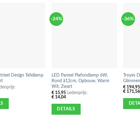
-24%
-36%
trieel Design Tafellamp
LED Paneel Plafondlamp 6W,
Troyes 
rt
Rond â12cm, Opbouw, Warm
Glimmen
Wit, Zwart
enprijs:
€
194,9
€
171,5
€
15,95
Ledenprijs:
€
14,04
LS
DETA
DETAILS