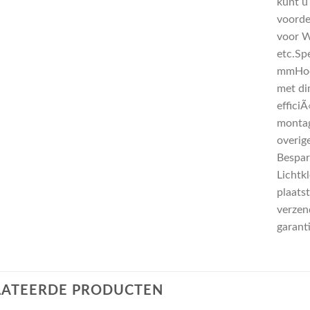
kunt u
voorde
voor W
etc.Sp
mmHoo
met di
effici
montag
overig
Bespar
Lichtk
plaatst
verzend
garant
LATEERDE PRODUCTEN