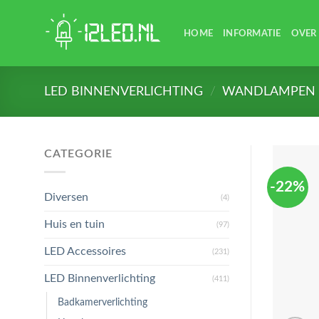
Skip
to
HOME
INFORMATIE
OVER
content
LED BINNENVERLICHTING
/
WANDLAMPEN
CATEGORIE
-22%
Diversen
(4)
Huis en tuin
(97)
LED Accessoires
(231)
LED Binnenverlichting
(411)
Badkamerverlichting