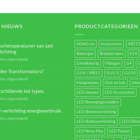
 NIEUWS
PRODUCTCATEGORIEËN
60x60 cm
Accessoires
AR11
eurtemperaturen van Led
lichting
Batterijen
Breedstralers
E14
voor
ties uitgeschakeld
Enkelkleurig
Fittingen
G4
Kleurtemperaturen
van
lke Transformators?
GU4 / MR11
GU5.3
GU10
Led
voor
ties uitgeschakeld
verlichting
Hanglampen
Huis en tuin
Inb
Welke
Transformators?
schillende led types.
LED-lampen
LED Accessoires
voor
ties uitgeschakeld
LED Bewegingsmelders
Verschillende
led
-verlichting energieverbruik.
LED Binnenverlichting
types.
voor
ties uitgeschakeld
LED Buitenverlichting
LED Dimm
Led-
verlichting
LED Neon Flex
LED Paneel
energieverbruik.