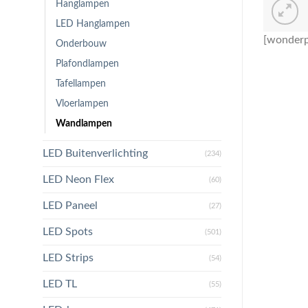
Hanglampen
LED Hanglampen
[wonderp
Onderbouw
Plafondlampen
Tafellampen
Vloerlampen
Wandlampen
LED Buitenverlichting
(234)
LED Neon Flex
(60)
LED Paneel
(27)
LED Spots
(501)
LED Strips
(54)
LED TL
(55)