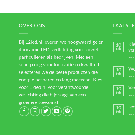
OVER ONS
LAATSTE
Bij 12led.nl leveren we hoogwaardige en
Kl
10
duurzame LED-verlichting voor zowel
feb
ver
particulieren als bedrijven. Met een
Reac
scherp oog voor innovatie en kwaliteit,
We
10
selecteren we de beste producten die
feb
Reac
energie besparen en lang meegaan. Kies
voor 12led.nl voor verantwoorde
Ver
10
feb
verlichting die bijdraagt aan een
Reac
groenere toekomst.
Led
10
feb
Reac