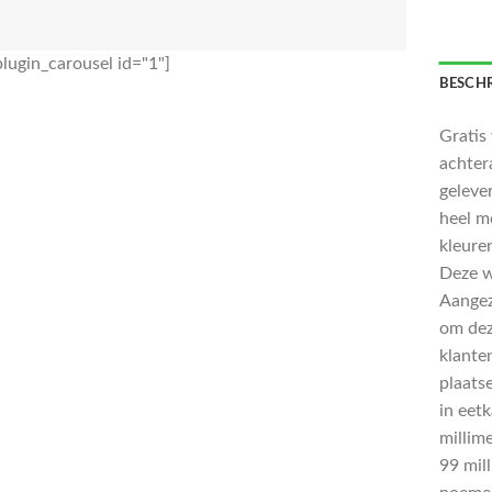
lugin_carousel id="1"]
BESCHR
Gratis
achter
geleve
heel m
kleure
Deze w
Aangez
om dez
klante
plaats
in eet
millim
99 mil