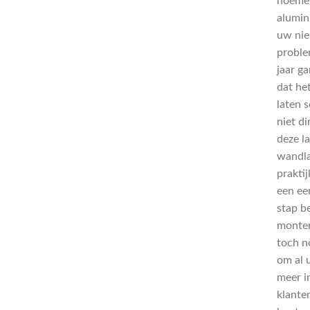
noemen
alumin
uw nie
proble
jaar g
dat het
laten 
niet d
deze l
wandlam
praktij
een ee
stap b
monter
toch n
om al 
meer i
klante