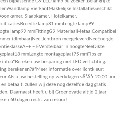
 een bijpassende G9 LED lamp bij zoeken.Belangrijke
lenWandlamp VierkantMakkelijke InstallatieGeschikt
oonkamer, Slaapkamer, Hotelkamer,
ecificatiesBreedte lamp81 mmLengte lamp99
gte lamp99 mmFittingG9 MateriaalMetaalCompatibel
mmer (dimbaar)NeeLichtbron meegeleverdNeeEnergie-
Ã«ntieklasseA++ – EVerstelbaar in hoogteNeeDikte
eplaat18 mmLengte montageplaat75 mmTips en
e infoâºBereken uw besparing met LED verlichting:
ing berekenen?âºMeer informatie over lichtkleur:
leur Als u uw bestelling op werkdagen vÃ³Ã³r 20:00 uur
 en betaalt, zullen wij deze nog dezelfde dag gratis
en. Daarnaast heeft u bij Groenovatie altijd 2 jaar
ie en 60 dagen recht van retour!