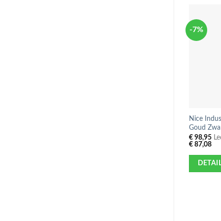
-7%
Nice Indus
Goud Zwa
€
98,95
Led
€
87,08
DETAI