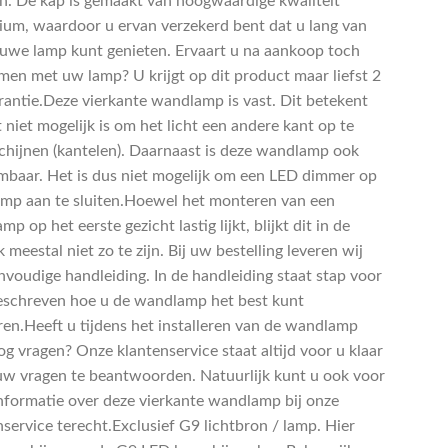
. De kap is gemaakt van hoogwaardige kwaliteit
ium, waardoor u ervan verzekerd bent dat u lang van
uwe lamp kunt genieten. Ervaart u na aankoop toch
men met uw lamp? U krijgt op dit product maar liefst 2
arantie.Deze vierkante wandlamp is vast. Dit betekent
 niet mogelijk is om het licht een andere kant op te
schijnen (kantelen). Daarnaast is deze wandlamp ook
imbaar. Het is dus niet mogelijk om een LED dimmer op
amp aan te sluiten.Hoewel het monteren van een
p op het eerste gezicht lastig lijkt, blijkt dit in de
k meestal niet zo te zijn. Bij uw bestelling leveren wij
nvoudige handleiding. In de handleiding staat stap voor
eschreven hoe u de wandlamp het best kunt
en.Heeft u tijdens het installeren van de wandlamp
og vragen? Onze klantenservice staat altijd voor u klaar
uw vragen te beantwoorden. Natuurlijk kunt u ook voor
nformatie over deze vierkante wandlamp bij onze
nservice terecht.Exclusief G9 lichtbron / lamp. Hier