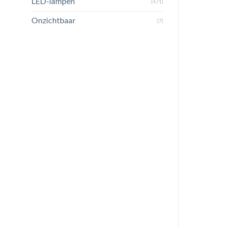
LED-lampen
(471)
Onzichtbaar
(7)