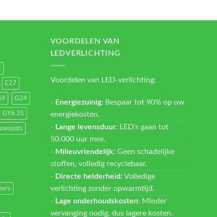
VOORDELEN VAN
LEDVERLICHTING
1
Voordelen van LED-verlichting:
E27
G9
G24
-
Energiezuinig
: Bespaar tot 90% op uw
energiekosten.
GY6.35
-
Lange levensduur
: LED's gaan tot
ouwspots
50.000 uur mee.
-
Milieuvriendelijk
: Geen schadelijke
stoffen, volledig recyclebaar.
-
Directe helderheid
: Volledige
verlichting zonder opwarmtijd.
ers
-
Lage onderhoudskosten
: Minder
vervanging nodig, dus lagere kosten.