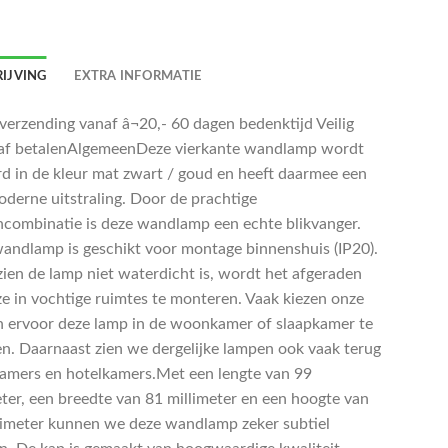
IJVING
EXTRA INFORMATIE
 verzending vanaf â¬20,- 60 dagen bedenktijd Veilig
af betalenAlgemeenDeze vierkante wandlamp wordt
rd in de kleur mat zwart / goud en heeft daarmee een
oderne uitstraling. Door de prachtige
ncombinatie is deze wandlamp een echte blikvanger.
andlamp is geschikt voor montage binnenshuis (IP20).
ien de lamp niet waterdicht is, wordt het afgeraden
e in vochtige ruimtes te monteren. Vaak kiezen onze
n ervoor deze lamp in de woonkamer of slaapkamer te
en. Daarnaast zien we dergelijke lampen ook vaak terug
kamers en hotelkamers.Met een lengte van 99
eter, een breedte van 81 millimeter en een hoogte van
limeter kunnen we deze wandlamp zeker subtiel