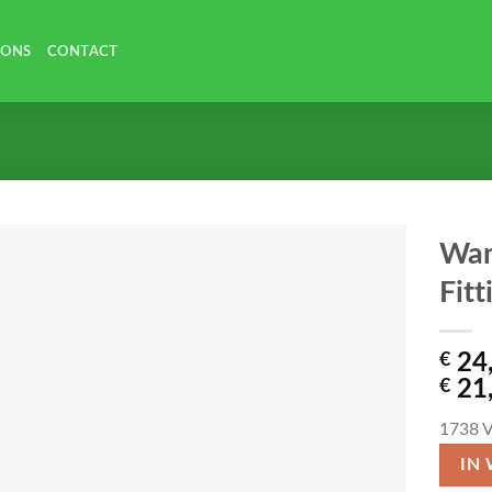
 ONS
CONTACT
Wan
Fit
€
24
€
21
1738
V
IN