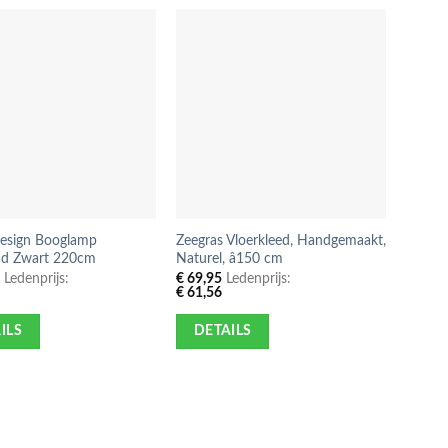
-5%
Design Booglamp
Zeegras Vloerkleed, Handgemaakt,
LED Ne
d Zwart 220cm
Naturel, â150 cm
Is How 
120x5
5
Ledenprijs:
€
69,95
Ledenprijs:
6
€
61,56
€
255,
€
225,
ILS
DETAILS
DE