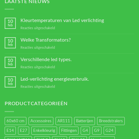
LAATSTE NIEUWS
Kleurtemperaturen van Led verlichting
10
feb
voor
Reacties uitgeschakeld
Kleurtemperaturen
van
Welke Transformators?
10
Led
feb
voor
Reacties uitgeschakeld
verlichting
Welke
Transformators?
Verschillende led types.
10
feb
voor
Reacties uitgeschakeld
Verschillende
led
Led-verlichting energieverbruik.
10
types.
feb
voor
Reacties uitgeschakeld
Led-
verlichting
energieverbruik.
PRODUCTCATEGORIEËN
60x60 cm
Accessoires
AR111
Batterijen
Breedstralers
E14
E27
Enkelkleurig
Fittingen
G4
G9
G24