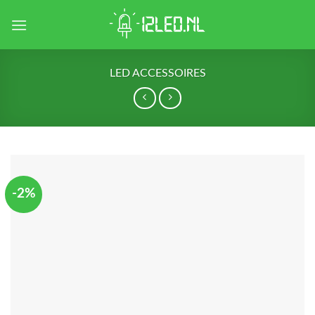
Skip
to
content
LED ACCESSOIRES
-2%