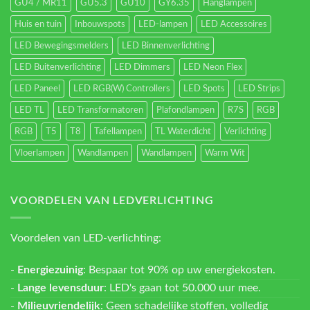
GU4 / MR11
GU5.3
GU10
GY6.35
Hanglampen
Huis en tuin
Inbouwspots
LED-lampen
LED Accessoires
LED Bewegingsmelders
LED Binnenverlichting
LED Buitenverlichting
LED Dimmers
LED Neon Flex
LED Paneel
LED RGB(W) Controllers
LED Spots
LED Strips
LED TL
LED Transformatoren
Plafondlampen
R7S
RGB
RGB
T5
T8
Tafellampen
TL Waterdicht
Verlichting
Vloerlampen
Wandlampen
Wandlampen
Warm Wit
VOORDELEN VAN LEDVERLICHTING
Voordelen van LED-verlichting:
-
Energiezuinig
: Bespaar tot 90% op uw energiekosten.
-
Lange levensduur
: LED's gaan tot 50.000 uur mee.
-
Milieuvriendelijk
: Geen schadelijke stoffen, volledig