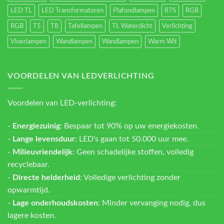
LED TL
LED Transformatoren
Plafondlampen
R7S
RGB
RGB
T5
T8
Tafellampen
TL Waterdicht
Verlichting
Vloerlampen
Wandlampen
Wandlampen
Warm Wit
VOORDELEN VAN LEDVERLICHTING
Voordelen van LED-verlichting:
-
Energiezuinig
: Bespaar tot 90% op uw energiekosten.
-
Lange levensduur
: LED's gaan tot 50.000 uur mee.
-
Milieuvriendelijk
: Geen schadelijke stoffen, volledig
recyclebaar.
-
Directe helderheid
: Volledige verlichting zonder
opwarmtijd.
-
Lage onderhoudskosten
: Minder vervanging nodig, dus
lagere kosten.