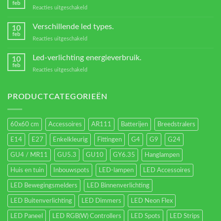
Led
feb
voor
Reacties uitgeschakeld
verlichting
Welke
Transformators?
Verschillende led types.
10
feb
voor
Reacties uitgeschakeld
Verschillende
led
Led-verlichting energieverbruik.
10
types.
feb
voor
Reacties uitgeschakeld
Led-
verlichting
energieverbruik.
PRODUCTCATEGORIEËN
60x60 cm
Accessoires
AR111
Batterijen
Breedstralers
E14
E27
Enkelkleurig
Fittingen
G4
G9
G24
GU4 / MR11
GU5.3
GU10
GY6.35
Hanglampen
Huis en tuin
Inbouwspots
LED-lampen
LED Accessoires
LED Bewegingsmelders
LED Binnenverlichting
LED Buitenverlichting
LED Dimmers
LED Neon Flex
LED Paneel
LED RGB(W) Controllers
LED Spots
LED Strips