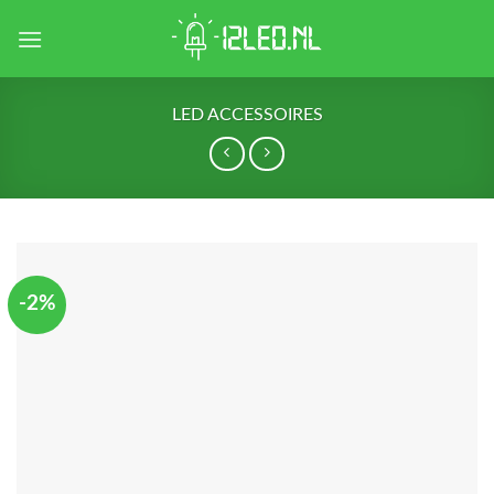
Skip
to
content
LED ACCESSOIRES
-2%