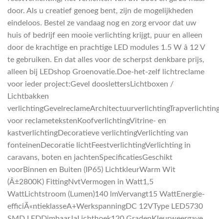
door. Als u creatief genoeg bent, zijn de mogelijkheden
eindeloos. Bestel ze vandaag nog en zorg ervoor dat uw
huis of bedrijf een mooie verlichting krijgt, puur en alleen
door de krachtige en prachtige LED modules 1.5 W â 12 V
te gebruiken. En dat alles voor de scherpst denkbare prijs,
alleen bij LEDshop Groenovatie.Doe-het-zelf lichtreclame
voor ieder project:Gevel dooslettersLichtboxen /
Lichtbakken
verlichtingGevelreclameArchitectuurverlichtingTrapverlichtin
voor reclametekstenKoofverlichtingVitrine- en
kastverlichtingDecoratieve verlichtingVerlichting van
fonteinenDecoratie lichtFeestverlichtingVerlichting in
caravans, boten en jachtenSpecificatiesGeschikt
voorBinnen en Buiten (IP65) LichtkleurWarm Wit
(Â±2800K) FittingNvtVermogen in Watt1,5
WattLichtstroom (Lumen)140 lmVervangt15 WattEnergie-
efficiÃ«ntieklasseA+WerkspanningDC 12VType LED5730
SMD LEDDimbaarJaLichthoek120 GradenKleurweergave