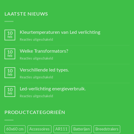
LAATSTE NIEUWS
Kleurtemperaturen van Led verlichting
10
feb
voor
Reacties uitgeschakeld
Kleurtemperaturen
van
Welke Transformators?
10
Led
feb
voor
Reacties uitgeschakeld
verlichting
Welke
Transformators?
Verschillende led types.
10
feb
voor
Reacties uitgeschakeld
Verschillende
led
Led-verlichting energieverbruik.
10
types.
feb
voor
Reacties uitgeschakeld
Led-
verlichting
energieverbruik.
PRODUCTCATEGORIEËN
60x60 cm
Accessoires
AR111
Batterijen
Breedstralers