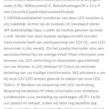
index (CRI) >80KeurmerkCE, RohsAfmetingen70 x 15 x 9
mm Garantie2 jaarArtikelnummerModule-
1.5WWâInstallatieHet installeren van deze LED modules is
vrij makkelijk. Achter op de modules zit standaard sterke
3M dubbelzijdige tape, u plakt de module gewoon op waar
u wilt. Verder kan deze module vastgeschroefd worden.
Deze module heeft een werkspanning van 12V DC, een LED
omvormer is dus vereist. Zie het plaatje hieronder voor een
aansluitschema:Tips en overige infoâº Meer informatie over
dimmen van LED verlichting en beoordelen geschiktheid
van uw dimmer: Is LED dimbaar?âº Check de minimale
belasting van uw huidige transformator. Wij adviseren u om
bij onze 12V LED lampen gebruik te maken van onze LED
Trafo’s. âº Bereken uw besparing met LED verlichting:
Besparing berekenen?âº Meer informatie over lichtkleur:
LichtkleurAls u uw bestelling op werkdagen vÃ³Ã³r 16:00
uur plaatst en betaalt, zullen wij deze nog dezelfde dag