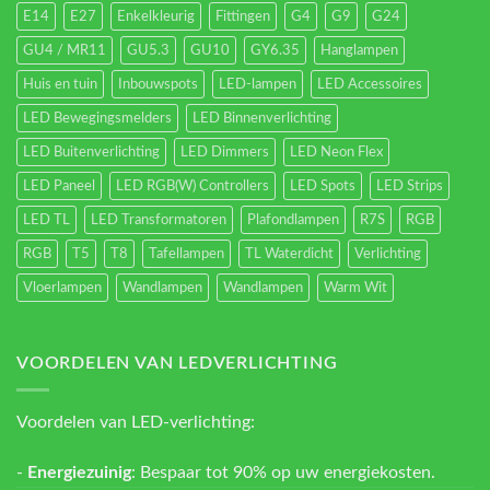
E14
E27
Enkelkleurig
Fittingen
G4
G9
G24
GU4 / MR11
GU5.3
GU10
GY6.35
Hanglampen
Huis en tuin
Inbouwspots
LED-lampen
LED Accessoires
LED Bewegingsmelders
LED Binnenverlichting
LED Buitenverlichting
LED Dimmers
LED Neon Flex
LED Paneel
LED RGB(W) Controllers
LED Spots
LED Strips
LED TL
LED Transformatoren
Plafondlampen
R7S
RGB
RGB
T5
T8
Tafellampen
TL Waterdicht
Verlichting
Vloerlampen
Wandlampen
Wandlampen
Warm Wit
VOORDELEN VAN LEDVERLICHTING
Voordelen van LED-verlichting:
-
Energiezuinig
: Bespaar tot 90% op uw energiekosten.