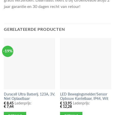
gratis verzenden. Daarnaast heeft u bij Groenovatie altijd 2
jaar garantie en 30 dagen recht van retour!
GERELATEERDE PRODUCTEN
-19%
Duracell Ultra Batterij, 123A, 3V,
LED Bewegingsmelder/Sensor
Niet Oplaadbaar
Opbouw Kantelbaar, IP44, Wit
€
8,45
Ledenprijs:
€
13,95
Ledenprijs:
€
7,44
€
12,28