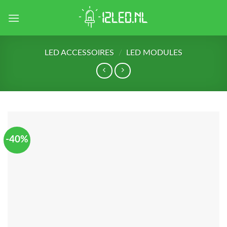
Skip
to
content
LED ACCESSOIRES
/
LED MODULES
-40%