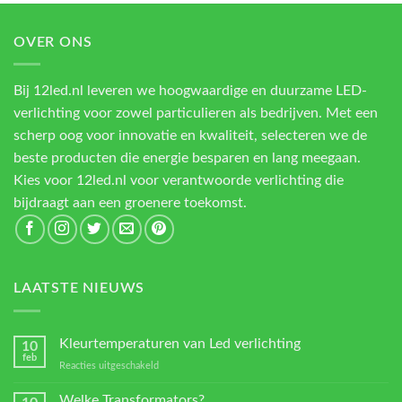
OVER ONS
Bij 12led.nl leveren we hoogwaardige en duurzame LED-
verlichting voor zowel particulieren als bedrijven. Met een
scherp oog voor innovatie en kwaliteit, selecteren we de
beste producten die energie besparen en lang meegaan.
Kies voor 12led.nl voor verantwoorde verlichting die
bijdraagt aan een groenere toekomst.
LAATSTE NIEUWS
Kleurtemperaturen van Led verlichting
10
feb
voor
Reacties uitgeschakeld
Kleurtemperaturen
van
Welke Transformators?