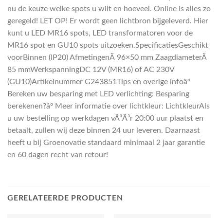
nu de keuze welke spots u wilt en hoeveel. Online is alles zo
geregeld! LET OP! Er wordt geen lichtbron bijgeleverd. Hier
kunt u LED MR16 spots, LED transformatoren voor de
MR16 spot en GU10 spots uitzoeken.SpecificatiesGeschikt
voorBinnen (IP20) AfmetingenÃ 96×50 mm ZaagdiameterÃ
85 mmWerkspanningDC 12V (MR16) of AC 230V
(GU10)Artikelnummer G243851Tips en overige infoâº
Bereken uw besparing met LED verlichting: Besparing
berekenen?âº Meer informatie over lichtkleur: LichtkleurAls
u uw bestelling op werkdagen vÃ³Ã³r 20:00 uur plaatst en
betaalt, zullen wij deze binnen 24 uur leveren. Daarnaast
heeft u bij Groenovatie standaard minimaal 2 jaar garantie
en 60 dagen recht van retour!
GERELATEERDE PRODUCTEN