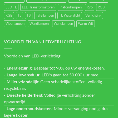
LED TL
LED Transformatoren
Plafondlampen
R7S
RGB
RGB
T5
T8
Tafellampen
TL Waterdicht
Verlichting
Vloerlampen
Wandlampen
Wandlampen
Warm Wit
VOORDELEN VAN LEDVERLICHTING
Voordelen van LED-verlichting:
-
Energiezuinig
: Bespaar tot 90% op uw energiekosten.
-
Lange levensduur
: LED's gaan tot 50.000 uur mee.
-
Milieuvriendelijk
: Geen schadelijke stoffen, volledig
recyclebaar.
-
Directe helderheid
: Volledige verlichting zonder
opwarmtijd.
-
Lage onderhoudskosten
: Minder vervanging nodig, dus
lagere kosten.