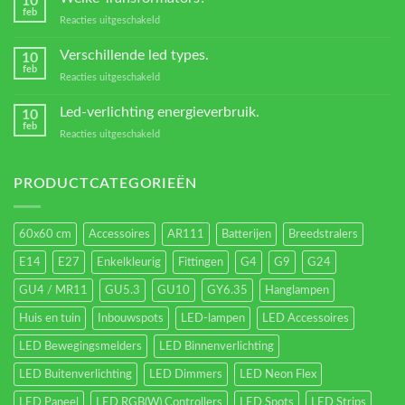
10
Led
feb
voor
Reacties uitgeschakeld
verlichting
Welke
Transformators?
Verschillende led types.
10
feb
voor
Reacties uitgeschakeld
Verschillende
led
Led-verlichting energieverbruik.
10
types.
feb
voor
Reacties uitgeschakeld
Led-
verlichting
energieverbruik.
PRODUCTCATEGORIEËN
60x60 cm
Accessoires
AR111
Batterijen
Breedstralers
E14
E27
Enkelkleurig
Fittingen
G4
G9
G24
GU4 / MR11
GU5.3
GU10
GY6.35
Hanglampen
Huis en tuin
Inbouwspots
LED-lampen
LED Accessoires
LED Bewegingsmelders
LED Binnenverlichting
LED Buitenverlichting
LED Dimmers
LED Neon Flex
LED Paneel
LED RGB(W) Controllers
LED Spots
LED Strips