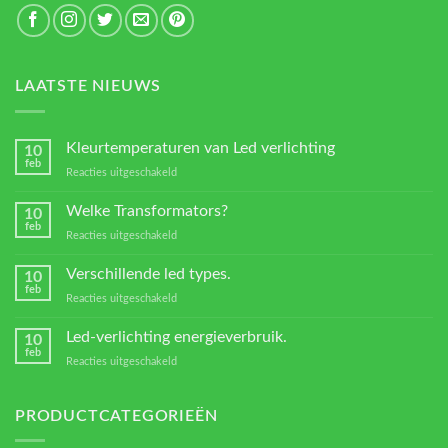
LAATSTE NIEUWS
Kleurtemperaturen van Led verlichting
10
feb
voor
Reacties uitgeschakeld
Kleurtemperaturen
van
Welke Transformators?
10
Led
feb
voor
Reacties uitgeschakeld
verlichting
Welke
Transformators?
Verschillende led types.
10
feb
voor
Reacties uitgeschakeld
Verschillende
led
Led-verlichting energieverbruik.
10
types.
feb
voor
Reacties uitgeschakeld
Led-
verlichting
energieverbruik.
PRODUCTCATEGORIEËN