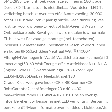
SMD2835. De lichthoek waarin ze schijnen is 180 graden.
Deze LED TL armatuur is niet dimbaar.Voordelen:-LED TL
verlichting beschikt over een efficiÃ«nte voeding-30.000
tot 50.000 branduren-2 jaar garantie-Geen flikkering, veel
rustiger voor uw ogen-Direct vol licht-Geen UV-straling-
Onbreekbare buis-Bevat geen zware metalen (uw normale
TL-buis wel)-Eenvoudige montage (incl. toebehoren)-
Inclusief 1,2 meter kabelSpecificatiesGeschikt voorBinnen
en buiten (IP65)LichtkleurNeutraal Wit (Â±4000K)
FittingNvtVermogen in Watt6 WattLichtstroom (Lumen)550
lmVervangt50-60 WattEnergie-efficiÃ«ntieklasseA++, A+, A
(Ingebouwde LED)WerkspanningAC 180-265VType
LEDSMD2835DimbaarNeeLichthoek180
GradenKleurweergave index (CRI) >80KeurmerkCE,
RohsGarantie2 jaarAfmetingen23 x 40 x 400
mmArtikelnummerTUT5IW040061310Tips en overige
infoâºBereken uw besparing met LED verlichting: Besparing
berekenen?âºMeer informatie over lichtkleur: LichtkleurAls