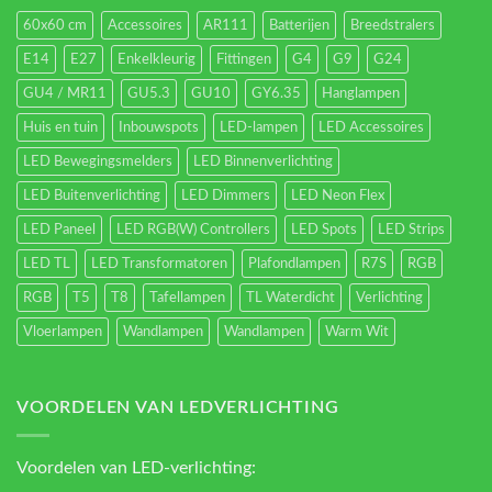
60x60 cm
Accessoires
AR111
Batterijen
Breedstralers
E14
E27
Enkelkleurig
Fittingen
G4
G9
G24
GU4 / MR11
GU5.3
GU10
GY6.35
Hanglampen
Huis en tuin
Inbouwspots
LED-lampen
LED Accessoires
LED Bewegingsmelders
LED Binnenverlichting
LED Buitenverlichting
LED Dimmers
LED Neon Flex
LED Paneel
LED RGB(W) Controllers
LED Spots
LED Strips
LED TL
LED Transformatoren
Plafondlampen
R7S
RGB
RGB
T5
T8
Tafellampen
TL Waterdicht
Verlichting
Vloerlampen
Wandlampen
Wandlampen
Warm Wit
VOORDELEN VAN LEDVERLICHTING
Voordelen van LED-verlichting: