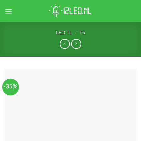
Skip
to
content
LED TL
/
T5
-35%