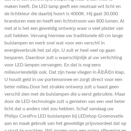
maken heeft. De LED lamp geeft een neutraal wit licht en
de lichtkleur die daarbij hoort is 4000K. Hij gaat 30.000
branduren mee en heeft een lichtstroom van 800 lumen. Al
met al is het een geweldig ontwerp waar u veel plezier van
zult hebben. Vervang hiermee uw traditionele 60 cm lange
buislampen en merk snel wat voor een verschil in
energieverbruik het zal zijn. U zult er heel veel op gaan
besparen. Daardoor zult u waarschijnlijk al uw verlichting
voor LED lampen vervangen. En dat is nog eens
milieuvriendelijk ook. Dat zijn twee vliegen in Ã©Ã©n klap.
U houdt geld in uw portemonnee en zorgt direct voor een
beter milieu.Door het strakke ontwerp zult u haast geen
verschil zien met de buislampen die u eerst gebruikte. Maar
door de LED-technologie zult u genieten van een veel beter
licht dat u anders niet zou hebben. Schaf vandaag uw
Philips CorePro LED buislampen bij LEDshop Groenovatie
aan en maak gebruik van het geweldige prijsvoordeel dat op
u staat te wachten. Wij zorgen voor een prima aflevering en