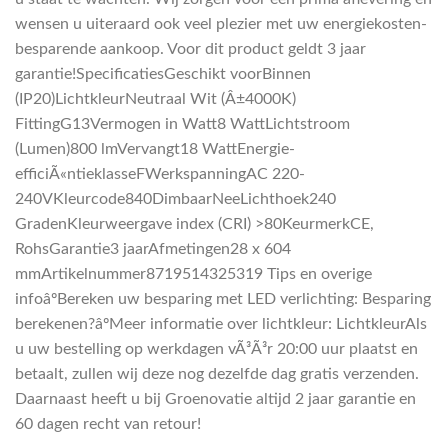
wensen u uiteraard ook veel plezier met uw energiekosten-
besparende aankoop. Voor dit product geldt 3 jaar
garantie!SpecificatiesGeschikt voorBinnen
(IP20)LichtkleurNeutraal Wit (Â±4000K)
FittingG13Vermogen in Watt8 WattLichtstroom
(Lumen)800 lmVervangt18 WattEnergie-
efficiÃ«ntieklasseFWerkspanningAC 220-
240VKleurcode840DimbaarNeeLichthoek240
GradenKleurweergave index (CRI) >80KeurmerkCE,
RohsGarantie3 jaarAfmetingen28 x 604
mmArtikelnummer8719514325319 Tips en overige
infoâºBereken uw besparing met LED verlichting: Besparing
berekenen?âºMeer informatie over lichtkleur: LichtkleurAls
u uw bestelling op werkdagen vÃ³Ã³r 20:00 uur plaatst en
betaalt, zullen wij deze nog dezelfde dag gratis verzenden.
Daarnaast heeft u bij Groenovatie altijd 2 jaar garantie en
60 dagen recht van retour!