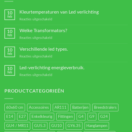
Kleurtemperaturen van Led verlichting
10
feb
voor
Reacties uitgeschakeld
Kleurtemperaturen
van
Welke Transformators?
10
Led
feb
voor
Reacties uitgeschakeld
verlichting
Welke
Transformators?
Verschillende led types.
10
feb
voor
Reacties uitgeschakeld
Verschillende
led
Led-verlichting energieverbruik.
10
types.
feb
voor
Reacties uitgeschakeld
Led-
verlichting
energieverbruik.
PRODUCTCATEGORIEËN
60x60 cm
Accessoires
AR111
Batterijen
Breedstralers
E14
E27
Enkelkleurig
Fittingen
G4
G9
G24
GU4 / MR11
GU5.3
GU10
GY6.35
Hanglampen