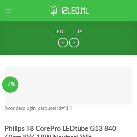
Skip
to
content
LED TL
/
T5
-7%
[wonderplugin_carousel id="1"]
Philips T8 CorePro LEDtube G13 840