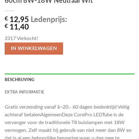
60cm 8W-18W Neutraal Wit
€
12,95
Ledenprijs:
€
11,40
2317
Verkocht!
IN WINKELWAGEN
BESCHRIJVING
EXTRA INFORMATIE
Gratis verzending vanaf â¬20,- 60 dagen bedenktijd Veilig
achteraf betalenAlgemeenDeze CorePro LEDTube is de
vervanger voor de traditionele T8 buislampen met 18W
vermogen. Zelf maakt hij gebruik van niet meer dan 8W en
dat is al een behoorlijke besparing waar u dan mee te