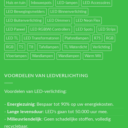
Huis en tuin
Inbouwspots
LED-lampen
LED Accessoires
LED Bewegingsmelders
LED Binnenverlichting
LED Buitenverlichting
LED Dimmers
LED Neon Flex
LED Paneel
LED RGB(W) Controllers
LED Spots
LED Strips
LED TL
LED Transformatoren
Plafondlampen
R7S
RGB
RGB
T5
T8
Tafellampen
TL Waterdicht
Verlichting
Vloerlampen
Wandlampen
Wandlampen
Warm Wit
VOORDELEN VAN LEDVERLICHTING
Voordelen van LED-verlichting:
-
Energiezuinig
: Bespaar tot 90% op uw energiekosten.
-
Lange levensduur
: LED's gaan tot 50.000 uur mee.
-
Milieuvriendelijk
: Geen schadelijke stoffen, volledig
recyclebaar.